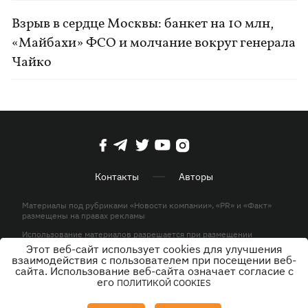
Взрыв в сердце Москвы: банкет на 10 млн,
«Майбахи» ФСО и молчание вокруг генерала
Чайко
Контакты
Авторы
Материалы под рубриками «Новости компании», «PR» и «Факт»
размещены на правах рекламы
Использование материалов разрешается при размещении
активной гиперссылки на KP.UA в первом абзаце.
Этот веб-сайт использует cookies для улучшения
взаимодействия с пользователем при посещении веб-
© ООО «ЮЛАВ МЕДИА»,2026. Все права защищены.
сайта. Использование веб-сайта означает согласие с
его
ПОЛИТИКОЙ COOKIES
Дизайн