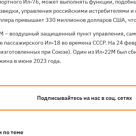
портного Ил-76, может выполнять функции, подобн
азведки, управления российскими истребителями и 
пляра превышает 330 миллионов долларов США, что 
М – воздушный защищенный пункт управления, сам
зе пассажирского Ил-18 во времена СССР. На 24 фев
3 изготовленных при Союзе). Один из Ил-22М был с
жина в июне 2023 года.
Подписывайтесь на нас в соц. сетях
и по теме