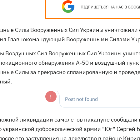
ПІДПИШІТЬСЯ НА НАС В GOOG
шные Силы Вооруженных Сил Украины уничтожили
ил Главнокомандующий Вооруженными Силами Ук
ны Воздушных Сил Вооруженных Сил Украины уничт
локационного обнаружения А-50 и воздушный пункт
шные Силы за прекрасно спланированную и проведе
ный.
можной ликвидации самолетов накануне сообщали н
р украинской добровольческой армии "Юг" Сергей Б
 после его заступления на дежурство в районе Кир