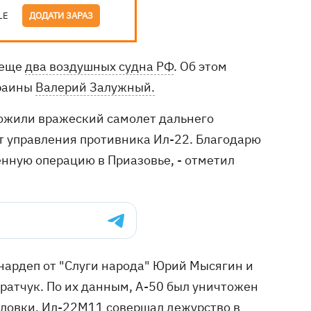
LE
ДОДАТИ ЗАРАЗ
 еще
два воздушных судна РФ
. Об этом
раины
Валерий Залужный.
ожили вражеский самолет дальнего
 управления противника Ил-22. Благодарю
нную операцию в Приазовье, - отметил
ардеп от "Слуги народа" Юрий Мысягин и
ратчук. По их данным, А-50 был уничтожен
илловки. Ил-22М11 совершал дежурство в