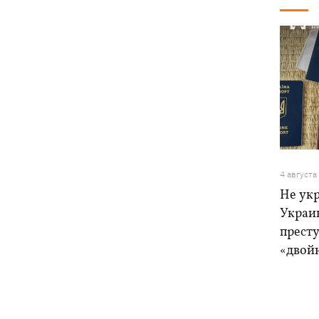
4 августа
Не ук
Украи
прест
«двой