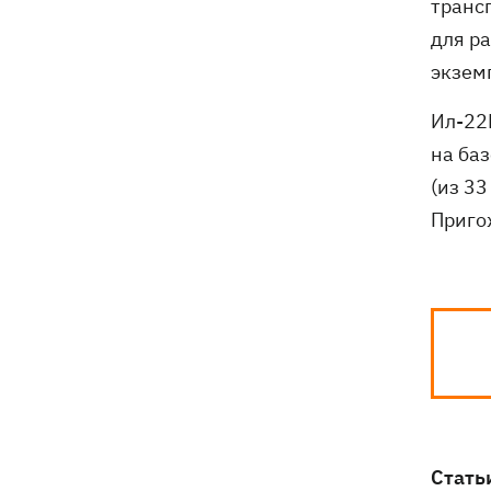
транс
для р
экзем
Ил-22
на ба
(из 3
Приго
Стать