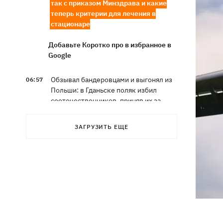
так с приказом Минздрава и какие
теперь критерии для лечения в
стационаре
Добавьте Коротко про в избранное в
Google
Обзывал бандеровцами и выгонял из
06:57
Польши: в Гданьске поляк избил
соотечественников, приняв их за
украинцев
ЗАГРУЗИТЬ ЕЩЕ
Динамо обыграло Карабах в
06:26
квалификации Лиги конференций
7 августа – какой сегодня праздник,
05:30
что сегодня нельзя делать, традиции и
приметы этого дня
6 августа