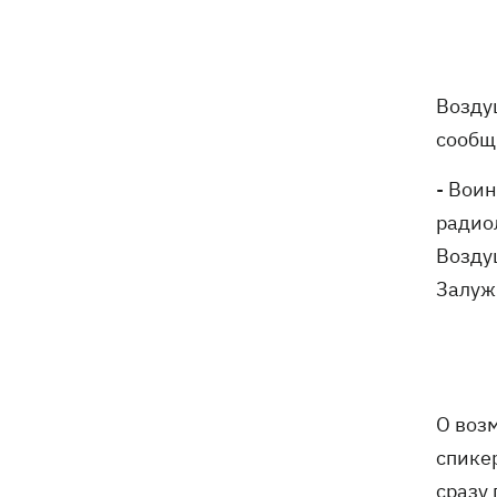
Федоров надеется вернуться на пост
21:59
министра обороны - "президент не
сказал четкого нет"
Возду
сообщ
Зеленский анонсировал увольнения
21:34
из-за ситуации с водой в Марганце -
- Вои
назвал ситуацию позором
радио
Сборная Украины по хоккею получила
21:06
Возду
нового тренера - им стал Александр
Залуж
Бобкин
Зеленский поручил подготовить
20:39
против РФ специальную
санкционную операцию
О воз
Дроны СБУ поразили два корабля ФСБ
20:12
спике
РФ "Балаклава" и "Керчь"
сразу