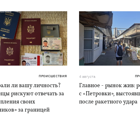
ПРОИСШЕСТВИЯ
4 августа
ПР
рали ли вашу личность?
Главное - рынок жив: 
нцы рискуют отвечать за
с «Петровки», выстояв
упления своих
после ракетного удара
ников» за границей