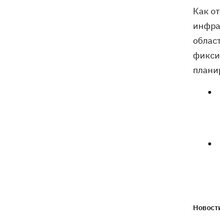
электроподстанций, 6 судов
Как о
"теневого флота" и базу ФСБ в Крыму
инфра
област
фикси
плани
Новости