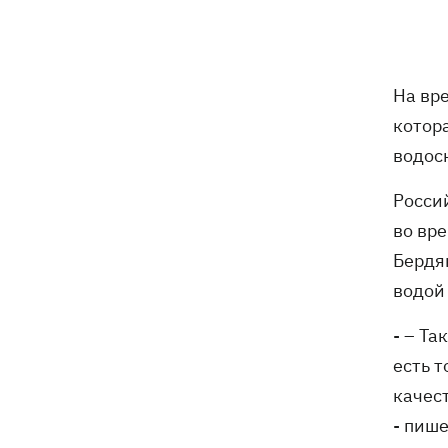
бешенства у кота
Украина и Польша завершили
19:49
эксгумацию жертв Волынской
На вр
трагедии в двух селах на Волыни
котор
В Будапеште после обмеления Дуная
19:16
водос
подняли со дна мотоцикл вермахта и
останки двух солдат
Росси
во вр
19:00
Анекдоты и мемы недели: прилеты-
Бердя
прилеты, идите на болота и
украинский Джеймс Бонд с
водой
кабачками
- – Т
Тысяча незаконно списанных мужчин
18:53
есть 
- суд заключил под стражу экс-
начальника Мукачевского ТЦК
качес
- пиш
Дроны ВСУ поразили 10
18:48