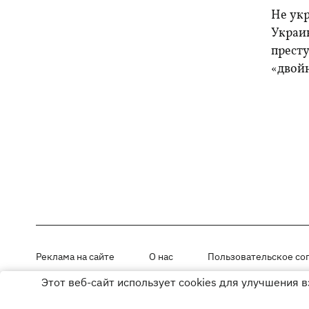
Не ук
Украи
прест
«двой
Реклама на сайте
О нас
Пользовательское со
Этот веб-сайт использует cookies для улучшения 
Материалы под рубриками «Новости компании», «PR» и «Факт» раз
Использование материалов разрешается при размещении активной г