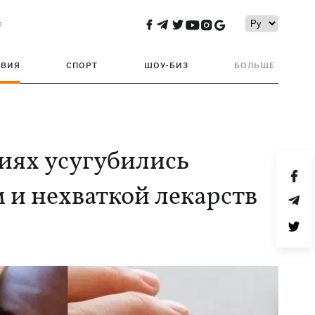
и
ТВИЯ
СПОРТ
ШОУ-БИЗ
БОЛЬШЕ
иях усугубились
 и нехваткой лекарств