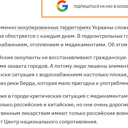
ПІДПИШІТЬСЯ НА НАС В GOOG
еменно
оккупированных территориях
Украины сложи
ая обостряется с каждым днем. В подконтрольных г
набжением, отоплением и медикаментами. Об это
йские оккупанты не восстанавливают гражданскую 
емя захвата городов. А потому люди лишены элемен
нске ситуация с водоснабжением настолько плохая
 из реки Берда, которая мало пригодна к употребле
акже в городе критическая ситуация с медикаментам
только российские и китайские, но они очень дорог
твенным лекарствам имеют только российские воен
ет Центр национального сопротивления.