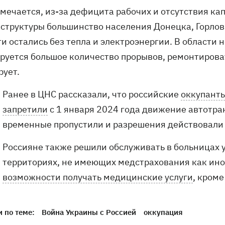
тмечается, из-за дефицита рабочих и отсутствия к
структуры большинство населения Донецка, Горлов
и остались без тепла и электроэнергии. В области н
руется большое количество прорывов, ремонтирова
рует.
Ранее в ЦНС рассказали, что российские
оккупанты
запретили
с 1 января 2024 года движение автотра
временные пропустили и разрешения действовали т
Россияне также решили обслуживать в больницах
территориях, не имеющих медстрахования как инос
возможности получать медицинские услуги
, кром
 по теме:
Война Украины с Россией
оккупация