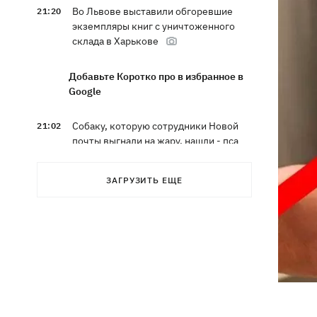
Во Львове выставили обгоревшие
21:20
экземпляры книг с уничтоженного
склада в Харькове
Добавьте Коротко про в избранное в
Google
Собаку, которую сотрудники Новой
21:02
почты выгнали на жару, нашли - пса
накормили и забрали домой
ЗАГРУЗИТЬ ЕЩЕ
Сенат США одобрил законопроект
20:40
Грэма об "адских санкциях" против РФ
Зеленский впервые прибыл в Сербию
20:14
и рассказал о целях визита
Во Львове ввели карантинные
20:04
ограничения из-за обнаружения