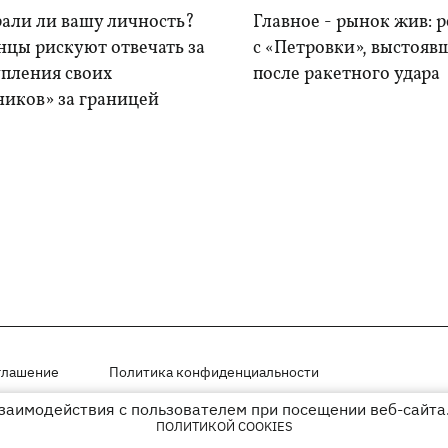
рали ли вашу личность?
Главное - рынок жив: 
нцы рискуют отвечать за
с «Петровки», выстояв
упления своих
после ракетного удара
ников» за границей
глашение
Политика конфиденциальности
взаимодействия с пользователем при посещении веб-сайта.
мещены на правах рекламы
ПОЛИТИКОЙ COOKIES
иперссылки на KP.UA в первом абзаце.