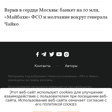
Взрыв в сердце Москвы: банкет на 10 млн,
«Майбахи» ФСО и молчание вокруг генерала
Чайко
Контакты
Авторы
Материалы под рубриками «Новости компании», «PR» и «Факт»
размещены на правах рекламы
Использование материалов разрешается при размещении
активной гиперссылки на KP.UA в первом абзаце.
Этот веб-сайт использует cookies для улучшения
взаимодействия с пользователем при посещении веб-
© ООО «ЮЛАВ МЕДИА»,2026. Все права защищены.
сайта. Использование веб-сайта означает согласие с
его
ПОЛИТИКОЙ COOKIES
Дизайн