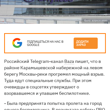
Фото: алроса.аэро
ПІДПИШІТЬСЯ НА НАС В
ДОДАТИ
GOOGLE
ЗАРАЗ
Российский Telegram-канал
Baza
пишет, что в
районе Карамышевской набережной на левом
берегу Москвы-реки прогремел мощный взрыв.
Туда едут специальные службы. При этом
очевидцы в соцсетях утверждают о
взорвавшемся и упавшем беспилотнике.
- Была предпринята попытка пролета на город
одного беспилотника. В результате работы ПВО