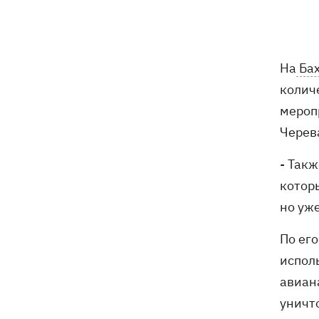
Россияне ударили по железной
13:08
дороге в Лозовой, есть погибшие и
раненые
На
Бах
колич
Три квартиры, Mercedes и дом: что
12:52
мероп
фигурирует в подозрении экс-посла
Стефанишиной
Черев
Великобритания ввела новые санкции
- Так
12:29
против России
котор
но уже
В Киеве задержали главу частного
12:26
медцентра, из-за действий которого
По его
погибли двое новорожденных
испол
На Закарпатье – масштабные обыски
11:41
авиана
в ТЦК
уничто