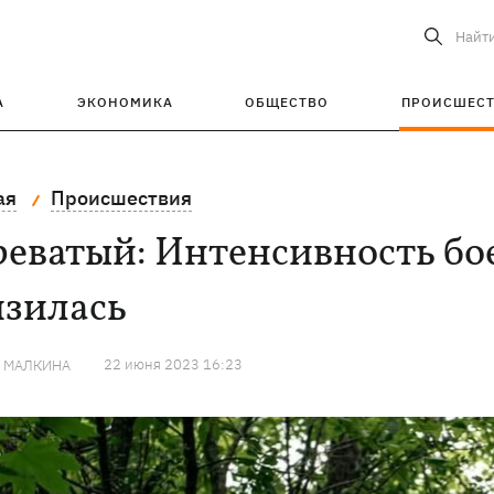
Найт
А
ЭКОНОМИКА
ОБЩЕСТВО
ПРОИСШЕС
ая
Происшествия
еватый: Интенсивность бо
изилась
22 июня 2023 16:23
Я МАЛКИНА