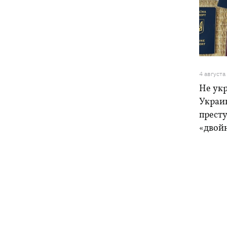
4 августа
Не ук
Украи
прест
«двой