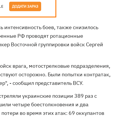
LE
ДОДАТИ ЗАРАЗ
ь интенсивность боев, также снизилось
военные РФ проводят ротационные
икер Восточной группировки войск Сергей
ойск врага, мотострелковые подразделения,
ствуют осторожно. Были попытки контратак,
ер", - сообщил представитель ВСУ.
бстреляли украинские позиции 389 раз с
шили четыре боестолкновения и два
потери во время этих атак: 69 оккупантов
.