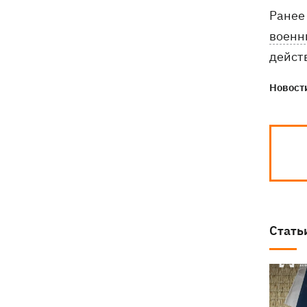
Ранее
военн
дейст
Новости
Стать