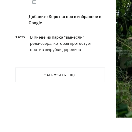
Добавьте Коротко про в избранное в
Google
В Киеве из парка "вынесли"
14:37
режиссера, которая протестует
против вырубки деревьев
Кто станет новым послом в США:
14:28
технократ Свириденко или «лучший
ЗАГРУЗИТЬ ЕЩЕ
солдат» Палиса
В Украину идет атмосферный фронт с
14:12
грозами, дождями и похолоданием –
погода на 7 августа
В ЕС начали действовать новые
13:41
условия защиты для украинцев -
больше не для "уклонистов"