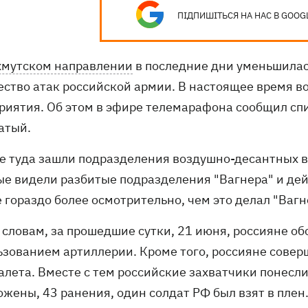
ПІДПИШІТЬСЯ НА НАС В GOOG
мутском направлении
в последние дни уменьшилас
ество атак российской армии. В настоящее время 
риятия. Об этом в эфире телемарафона сообщил сп
атый.
же туда зашли подразделения воздушно-десантных в
ые видели разбитые подразделения "Вагнера" и дей
 гораздо более осмотрительно, чем это делал "Вагн
 словам, за прошедшие сутки, 21 июня, россияне о
ьзованием артиллерии. Кроме того, россияне совер
лета. Вместе с тем российские захватчики понесли 
жены, 43 ранения, один солдат РФ был взят в плен