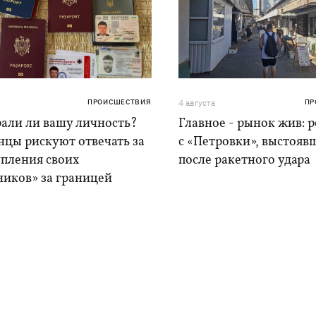
ПРОИСШЕСТВИЯ
4 августа
ПР
рали ли вашу личность?
Главное - рынок жив: 
нцы рискуют отвечать за
с «Петровки», выстояв
упления своих
после ракетного удара
ников» за границей