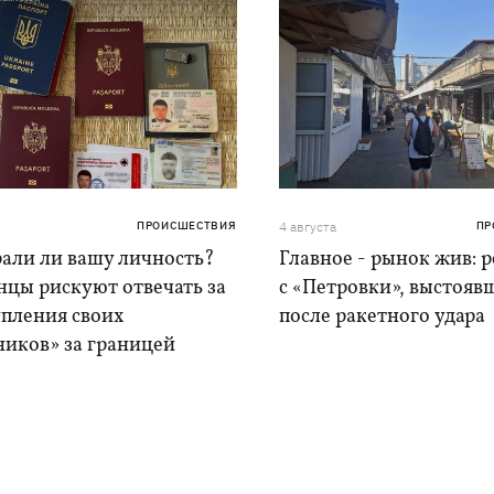
ПРОИСШЕСТВИЯ
4 августа
ПР
рали ли вашу личность?
Главное - рынок жив: 
нцы рискуют отвечать за
с «Петровки», выстояв
упления своих
после ракетного удара
ников» за границей