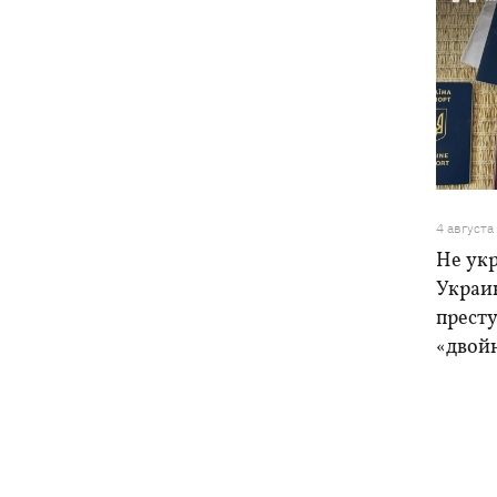
4 августа
Не ук
Украи
прест
«двой