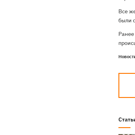
Зеленский впервые прибыл в Сербию
20:14
и рассказал о целях визита
Все ж
были 
Ранее 
проис
Новости
Стать