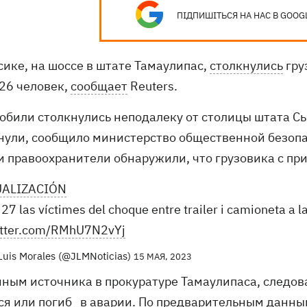
ПІДПИШІТЬСЯ НА НАС В GOOG
сике, на шоссе в штате Тамаулипас,
столкнулись
гру
 26 человек,
сообщает
Reuters.
обили столкнулись неподалеку от столицы штата С
нули, сообщило министерство общественной безопа
и правоохранители обнаружили, что грузовика с пр
ALIZACIÓN
 27 las víctimes del choque entre trailer i camioneta a l
itter.com/RMhU7N2vYj
Luis Morales (@JLMNoticias)
15 МАЯ, 2023
нным источника в прокуратуре Тамаулипаса, следов
ся или погиб в аварии. По предварительным данным