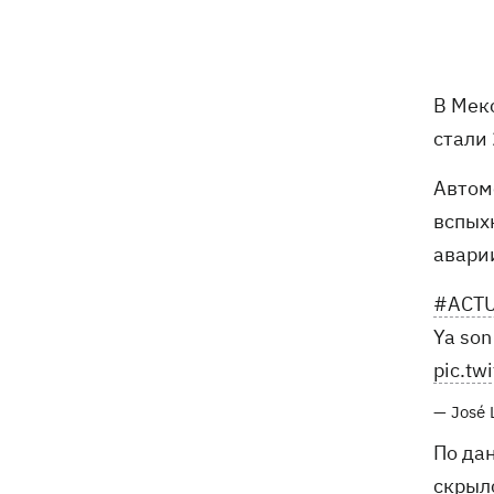
что сегодня нельзя делать
7 августа
В Мек
Суспильне отреагировало на письмо
21:47
стали
Оли Поляковой с призывами
изменить правила Нацотбора
Автом
вспых
Во Львове выставили обгоревшие
21:20
экземпляры книг с уничтоженного
авари
склада в Харькове
#ACTU
Собаку, которую сотрудники Новой
21:02
Ya son
почты выгнали на жару, нашли - пса
pic.tw
накормили и забрали домой
— José 
Сенат США одобрил законопроект
20:40
Грэма об "адских санкциях" против РФ
По да
скрыл