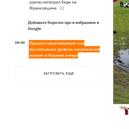
ураган натворил беды на
Франковщине
Добавьте Коротко про в избранное в
Google
08:00
Прожиточный минимум: как
высчитывают уровень «нормальной
жизни» в Украине и мире
В центре Львова произошла массовая
07:47
драка, есть раненые, - соцсети
ЗАГРУЗИТЬ ЕЩЕ
В результате ночной атаки на
07:27
Киевщине погибли четыре человека,
среди них – ребенок (ОБНОВЛЕНО)
8 августа – какой сегодня церковный
05:30
праздник, Россия напала на Грузию,