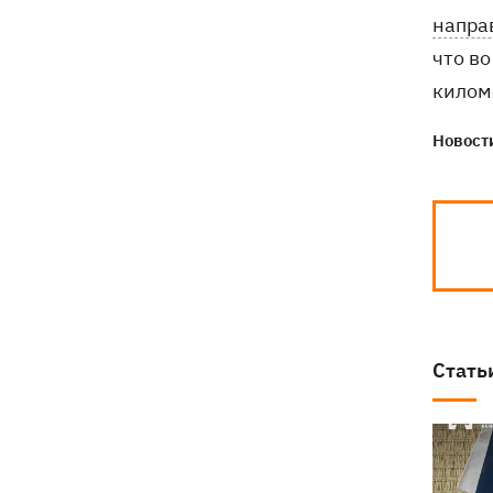
напра
что в
килом
Новости
Стать