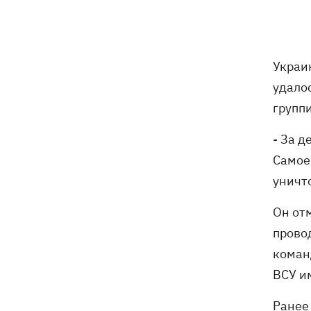
РФ "Балаклава" и "Керчь"
Зеленский подписал указы об
19:40
увольнении еще четырех послов
Украи
удало
Сердце не выдержало - в результате
19:19
атаки РФ в приюте на Киевщине
групп
погибли собаки
- За 
Российские дроны уничтожили депо
19:15
Самое 
"Укрпочты" в Павлограде, погибли
уничто
сотрудники
Он от
Зеленский учредил новый праздник -
18:43
День войск связи и
прово
кибербезопасности ВСУ
коман
ВСУ и
Украинский кандидат в судьи МКС
18:13
Кишакевич не прошел тест на знание
Ранее
языков