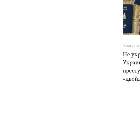
4 августа
Не ук
Украи
прест
«двой