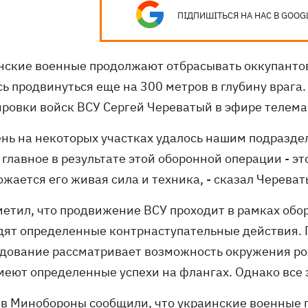
ПІДПИШІТЬСЯ НА НАС В GOOG
нские военные продолжают отбрасывать оккупанто
сь продвинуться еще на 300 метров в глубину врага
ировки войск ВСУ Сергей Череватый в эфире телем
день на некоторых участках удалось нашим подразде
главное в результате этой оборонной операции - эт
жается его живая сила и техника, - сказал Череват
метил, что продвижение ВСУ проходит в рамках об
дят определенные контрнаступательные действия. 
дование рассматривает возможность окружения рос
меют определенные успехи на флангах. Однако все з
 в Минобороны сообщили, что украинские
военные п