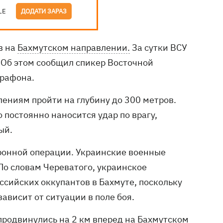
LE
ДОДАТИ ЗАРАЗ
в на
Бахмутском направлении.
За сутки ВСУ
. Об этом сообщил спикер Восточной
арафона.
лениям пройти на глубину до 300 метров.
о постоянно наносится удар по врагу,
ый.
оронной операции. Украинские военные
По словам Череватого, украинское
сийских оккупантов в Бахмуте, поскольку
ависит от ситуации в поле боя.
родвинулись на 2 км вперед на Бахмутском