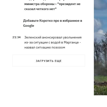
министра обороны - "президент не
сказал четкого нет"
Добавьте Коротко про в избранное в
Google
Зеленский анонсировал увольнения
21:34
из-за ситуации с водой в Марганце -
назвал ситуацию позором
Сборная Украины по хоккею получила
21:06
ЗАГРУЗИТЬ ЕЩЕ
нового тренера - им стал Александр
Бобкин
Зеленский поручил подготовить
20:39
против РФ специальную
санкционную операцию
Дроны СБУ поразили два корабля ФСБ
20:12