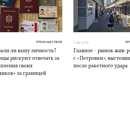
ПРОИСШЕСТВИЯ
4 августа
ПР
рали ли вашу личность?
Главное - рынок жив: 
нцы рискуют отвечать за
с «Петровки», выстояв
упления своих
после ракетного удара
ников» за границей