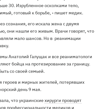
ньше 30. Изрубленное осколками тело,
мый, готовый к борьбе, - пишет медик.
без сознания, его искала жена с двумя
ью, они нашли его живым. Врачи говорят, что
тавляли мало шансов. Но в реанимации
авку.
вмы Анатолий Галущак и все реаниматологи
вляют бойца на протезирование за границу.
быть со своей семьей.
я героев и мирных жителей, потерявших
норский день 9 мая.
зала, что украинские
хирурги проводят
даря профессиональности медиков и