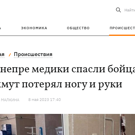
Найт
А
ЭКОНОМИКА
ОБЩЕСТВО
ПРОИСШЕС
ая
Происшествия
непре медики спасли бойца
мут потерял ногу и руки
8 мая 2023 17:40
Я МАЛКИНА