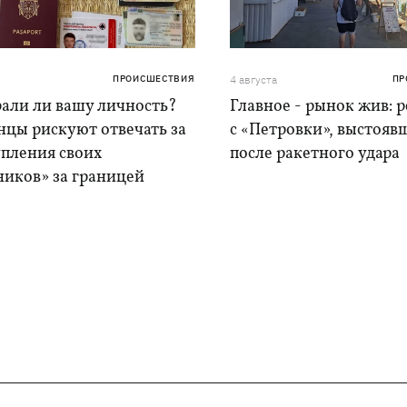
ПРОИСШЕСТВИЯ
4 августа
ПР
рали ли вашу личность?
Главное - рынок жив: 
нцы рискуют отвечать за
с «Петровки», выстояв
упления своих
после ракетного удара
ников» за границей