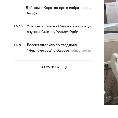
Добавьте Коротко про в избранное в
Google
Умер автор песен Мадонны и трижды
16:13
лауреат Grammy Уильям Орбит
Россия ударила по стадиону
15:41
"Черноморец" в Одессе
[обновляется]
Скандал с закупками курятины: сеть
15:37
ЗАГРУЗИТЬ ЕЩЕ
«Деликат» продолжает продавать
продукцию птицефабрики,
обвиняемой в экологическом
терроре
Синоптики рассказали, какие области
15:25
в выходные накроют грозы с градом
София Ротару показалась с букетами
15:00