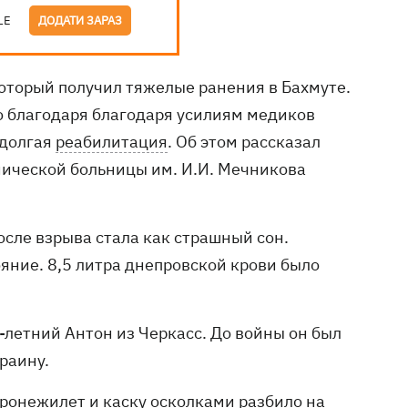
LE
ДОДАТИ ЗАРАЗ
который получил тяжелые ранения в Бахмуте.
но благодаря благодаря усилиям медиков
 долгая
реабилитация
. Об этом рассказал
ической больницы им. И.И. Мечникова
после взрыва стала как страшный сон.
яние. 8,5 литра днепровской крови было
-летний Антон из Черкасс. До войны он был
раину.
 Бронежилет и каску осколками разбило на