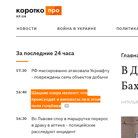
НОВОСТИ
ВОЙНА В УКРАИНЕ
ПОЛИТИК
За последние 24 часа
Главн
В Д
РФ массированно атаковала Укрнафту
17:20
- повреждены семь объектов добычи
Бах
16:40
Шацкие озера мелеют: что
происходит и виноваты ли в этом
НАТАЛЬ
поля голубики
Во Львове спор в маршрутке перерос
16:20
в драку в аптеке - полицейские
расследуют инцидент