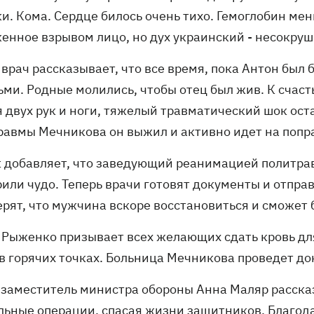
ки. Кома. Сердце билось очень тихо. Гемоглобин ме
енное взрывом лицо, но дух украинский - несокруши
врач рассказывает, что все время, пока Антон был 
ьми. Родные молились, чтобы отец был жив. К счаст
я двух рук и ноги, тяжелый травматический шок ос
равмы Мечникова он выжил и активно идет на попр
 добавляет, что заведующий реанимацией политра
рили чудо. Теперь врачи готовят документы и отпра
рят, что мужчина вскоре восстановиться и сможет 
 Рыженко призывает всех желающих сдать кровь дл
 в горячих точках. Больница Мечникова проведет до
 заместитель министра обороны Анна Маляр расска
льные операции
, спасая жизни защитников. Благо