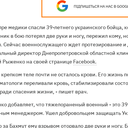
ПІДПИШІТЬСЯ НА НАС В GOOG
пре медики спасли 39-летнего украинского бойца, 
ник в бою потерял две руки и ногу, пережил кому, 
. Сейчас военнослужащего ждет протезирование и
альный директор Днепропетровской областной клин
й Рыженко на своей странице
Facebook.
о крепком теле почти не осталось крови. Его жизнь 
матологи переливали кровь, стабилизировали состо
ради спасения жизни, - пишет врач.
ко добавляет, что тяжелораненый военный - это 39
ным менеджером. Ушел добровольцем защищать Ук
ю за Бахмут ему взрывом оторвало две руки и ногу.