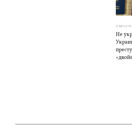
4 августа
Не ук
Украи
прест
«двой