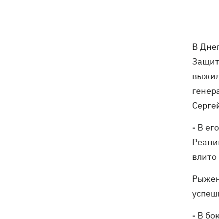
цветов в день 79-летия
В Ивано-Франковске работники
13:58
"Новой почты" толкали собаку
В Дне
шваброй, - реакция компании
Защит
выжил
Известный украинский бренд попал в
13:33
скандал из-за рекламы с
генер
«малороссом» в новой коллекции
Серге
Наталья Денисенко стала соведущей
13:30
- В ег
"Холостяка"
Реани
влито 
Число жертв атаки на Киев 5 августа
13:26
возросло
Рыжен
успеш
- В бо