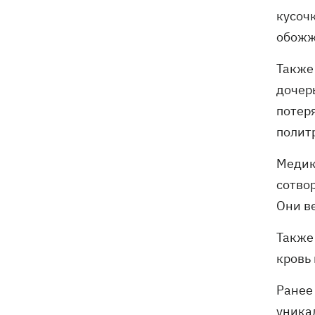
кусоч
обожж
Также 
дочер
потер
полит
Медик
сотво
Они ве
Также
кровь
Ранее
уника