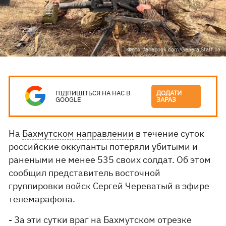
Фото: facebook.com/GeneralStaff.ua
ПІДПИШІТЬСЯ НА НАС В
ДОДАТИ
GOOGLE
ЗАРАЗ
На
Бахмутском направлении
в течение суток
российские оккупанты потеряли убитыми и
ранеными не менее 535 своих солдат. Об этом
сообщил представитель восточной
группировки войск Сергей Череватый в эфире
телемарафона.
- За эти сутки враг на Бахмутском отрезке