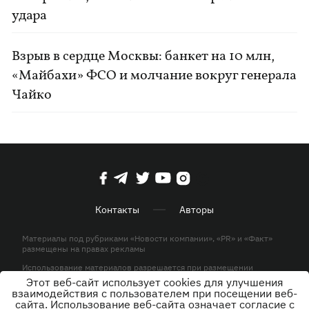
удара
Взрыв в сердце Москвы: банкет на 10 млн,
«Майбахи» ФСО и молчание вокруг генерала
Чайко
Контакты
Авторы
Материалы под рубриками «Новости компании», «PR» и «Факт»
размещены на правах рекламы
Использование материалов разрешается при размещении
активной гиперссылки на KP.UA в первом абзаце.
Этот веб-сайт использует cookies для улучшения
взаимодействия с пользователем при посещении веб-
© ООО «ЮЛАВ МЕДИА»,2026. Все права защищены.
сайта. Использование веб-сайта означает согласие с