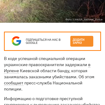
Фото: t.me/UA_National_Police
ПІДПИШІТЬСЯ НА НАС В
ДОДАТИ
GOOGLE
ЗАРАЗ
В ходе успешной специальной операции
украинские правоохранители задержали
в
Ирпене
Киевской области банду, которая
занималась заказными убийствами. Об этом
сообщает
пресс-служба Национальной
полиции.
Информацию о подготовке преступной
группировке к выполнению заказного убийства