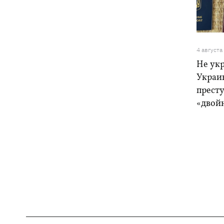
4 августа
Не ук
Украи
прест
«двой