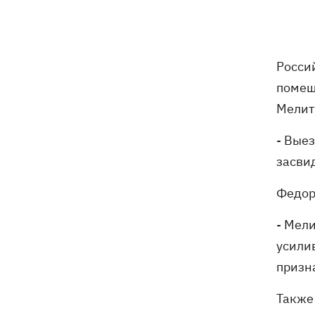
Российские дроны уничтожили депо
19:15
"Укрпочты" в Павлограде, погибли
сотрудники
Росси
Зеленский учредил новый праздник -
18:43
День войск связи и
помещ
кибербезопасности ВСУ
Мелит
Украинский кандидат в судьи МКС
18:13
- Вые
Кишакевич не прошел тест на знание
засви
языков
Федор
18:05
Кадровая реформа Драпатого:
Валерий Маркус может стать
- Мел
«генералом всех сержантов» ВСУ
усили
призн
Оленивка: «Азов», СБУ и Офис
17:58
Генпрокурора обнародовали новые
Также
детали теракта против украинских
военнопленных