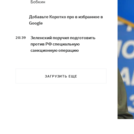
Бобкин
Добавьте Коротко про в избранное в
Google
Зеленский поручил подготовить
20:39
против РФ специальную
санкционную операцию
Дроны СБУ поразили два корабля ФСБ
20:12
РФ "Балаклава" и "Керчь"
ЗАГРУЗИТЬ ЕЩЕ
Зеленский подписал указы об
19:40
увольнении еще четырех послов
Сердце не выдержало - в результате
19:19
атаки РФ в приюте на Киевщине
погибли собаки