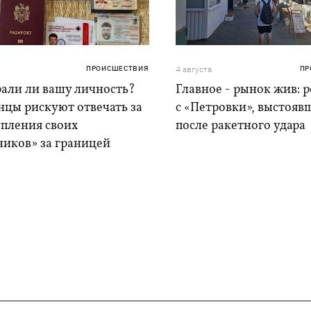
ПРОИСШЕСТВИЯ
4 августа
ПР
рали ли вашу личность?
Главное - рынок жив: 
нцы рискуют отвечать за
с «Петровки», выстояв
упления своих
после ракетного удара
ников» за границей