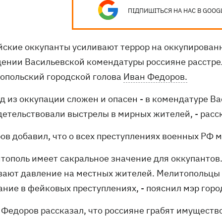
ПІДПИШІТЬСЯ НА НАС В GOOG
йские оккупанты усиливают террор на оккупирован
ении Васильевской комендатуры россияне расстрел
опольский городской голова
Иван Федоров.
зд из оккупации сложен и опасен - в комендатуре 
детельствовали выстрелы в мирных жителей, - расс
ов добавил, что о всех преступлениях военных РФ м
итополь имеет сакральное значение для оккупантов
вают давление на местных жителей. Мелитопольцы 
ание в фейковых преступлениях, - пояснил мэр горо
 Федоров рассказал, что россияне грабят имуществ