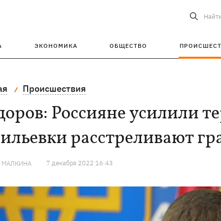
Найт
А
ЭКОНОМИКА
ОБЩЕСТВО
ПРОИСШЕС
ая
Происшествия
оров: Россияне усилили те
сильевки расстреливают г
7 декабря 2022 16:43
Я МАЛКИНА