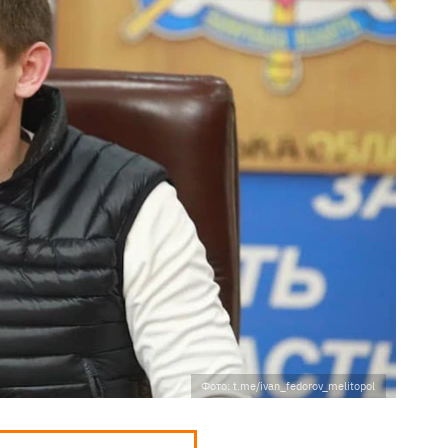
Фото: t.me/ivan_fedorov_melitopol