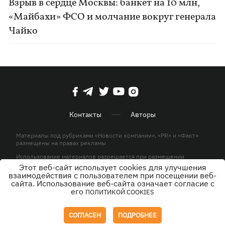
Взрыв в сердце Москвы: банкет на 10 млн,
«Майбахи» ФСО и молчание вокруг генерала
Чайко
Контакты
Авторы
Материалы под рубриками «Новости компании», «PR» и «Факт»
размещены на правах рекламы
Использование материалов разрешается при размещении
активной гиперссылки на KP.UA в первом абзаце.
Этот веб-сайт использует cookies для улучшения
взаимодействия с пользователем при посещении веб-
© ООО «ЮЛАВ МЕДИА»,2026. Все права защищены.
сайта. Использование веб-сайта означает согласие с
его
ПОЛИТИКОЙ COOKIES
Дизайн
СОГЛАСЕН
ПОДРОБНЕЕ