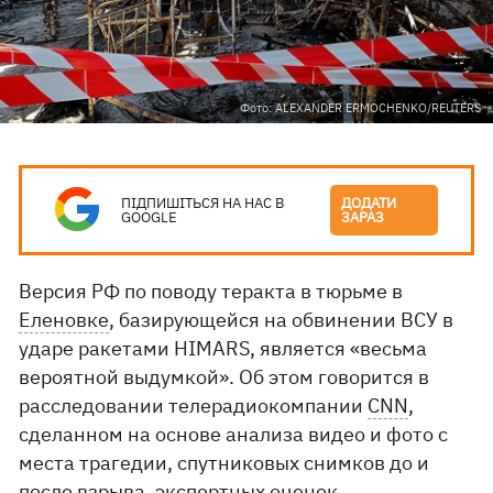
Фото: ALEXANDER ERMOCHENKO/REUTERS
ПІДПИШІТЬСЯ НА НАС В
ДОДАТИ
GOOGLE
ЗАРАЗ
Версия РФ по поводу теракта в тюрьме в
Еленовке
, базирующейся на обвинении ВСУ в
ударе ракетами HIMARS, является «весьма
вероятной выдумкой». Об этом говорится в
расследовании телерадиокомпании
CNN
,
сделанном на основе анализа видео и фото с
места трагедии, спутниковых снимков до и
после взрыва, экспертных оценок