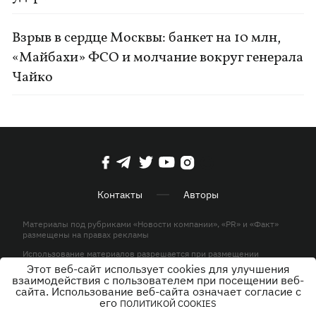
Взрыв в сердце Москвы: банкет на 10 млн,
«Майбахи» ФСО и молчание вокруг генерала
Чайко
Контакты
Авторы
Материалы под рубриками «Новости компании», «PR» и «Факт»
размещены на правах рекламы
Использование материалов разрешается при размещении
активной гиперссылки на KP.UA в первом абзаце.
Этот веб-сайт использует cookies для улучшения
взаимодействия с пользователем при посещении веб-
© ООО «ЮЛАВ МЕДИА»,2026. Все права защищены.
сайта. Использование веб-сайта означает согласие с
его
ПОЛИТИКОЙ COOKIES