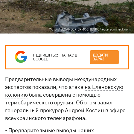
Фото: ALEXANDER ERMOCHENKO/reutersconnect.com
ПІДПИШІТЬСЯ НА НАС В
ДОДАТИ
GOOGLE
ЗАРАЗ
Предварительные выводы международных
экспертов показали, что атака
на Еленовскую
колонию
была совершена с помощью
термобарического оружия. Об этом завил
генеральный прокурор Андрей Костин
в эфире
всеукраинского телемарафона.
- Предварительные выводы наших