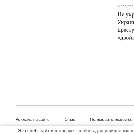
4 августа
Не ук
Украи
прест
«двой
Реклама на сайте
О нас
Пользовательское со
Этот веб-сайт использует cookies для улучшения 
Материалы под рубриками «Новости компании», «PR» и «Факт» раз