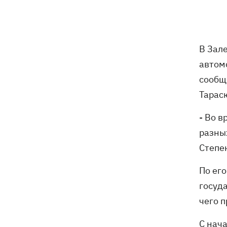
бешенства у кота
Украина и Польша завершили
19:49
эксгумацию жертв Волынской
В Зал
трагедии в двух селах на Волыни
автом
В Будапеште после обмеления Дуная
19:16
сообщ
подняли со дна мотоцикл вермахта и
Тарас
останки двух солдат
- Во 
19:00
Анекдоты и мемы недели: прилеты-
разны
прилеты, идите на болота и
украинский Джеймс Бонд с
Степе
кабачками
По ег
Тысяча незаконно списанных мужчин
18:53
госуда
- суд заключил под стражу экс-
начальника Мукачевского ТЦК
чего 
Дроны ВСУ поразили 10
18:48
С нач