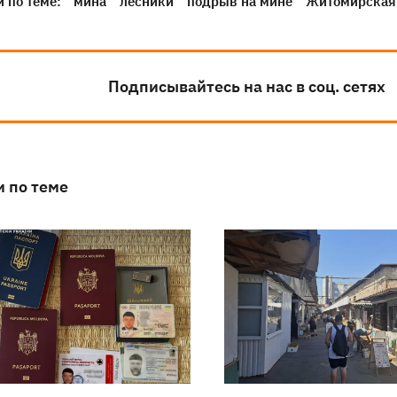
 по теме:
мина
лесники
подрыв на мине
Житомирская 
Подписывайтесь на нас в соц. сетях
и по теме