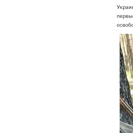
электроподстанций, 6 судов
Украи
"теневого флота" и базу ФСБ в Крыму
первы
освоб