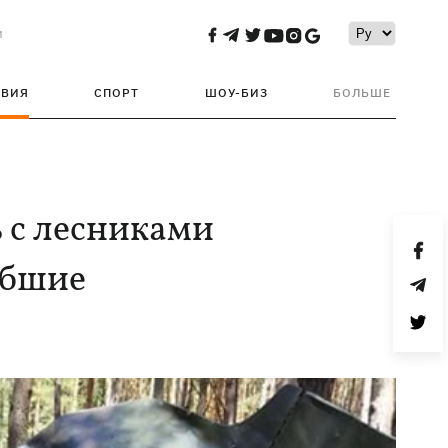
и
ТВИЯ
СПОРТ
ШОУ-БИЗ
БОЛЬШЕ
 с лесниками
ибшие