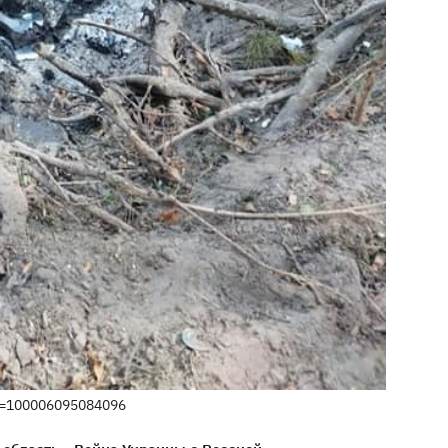
id=100006095084096