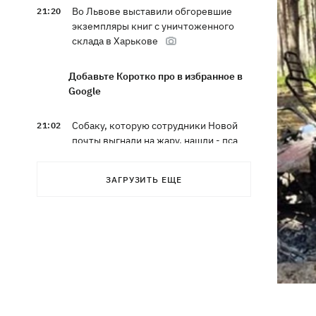
Во Львове выставили обгоревшие
21:20
экземпляры книг с уничтоженного
склада в Харькове
Добавьте Коротко про в избранное в
Google
Собаку, которую сотрудники Новой
21:02
почты выгнали на жару, нашли - пса
накормили и забрали домой
ЗАГРУЗИТЬ ЕЩЕ
Сенат США одобрил законопроект
20:40
Грэма об "адских санкциях" против РФ
Зеленский впервые прибыл в Сербию
20:14
и рассказал о целях визита
Во Львове ввели карантинные
20:04
ограничения из-за обнаружения