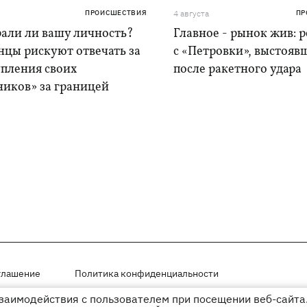
ПРОИСШЕСТВИЯ
4 августа
ПР
рали ли вашу личность?
Главное - рынок жив: 
нцы рискуют отвечать за
с «Петровки», выстояв
упления своих
после ракетного удара
ников» за границей
глашение
Политика конфиденциальности
взаимодействия с пользователем при посещении веб-сайта.
мещены на правах рекламы