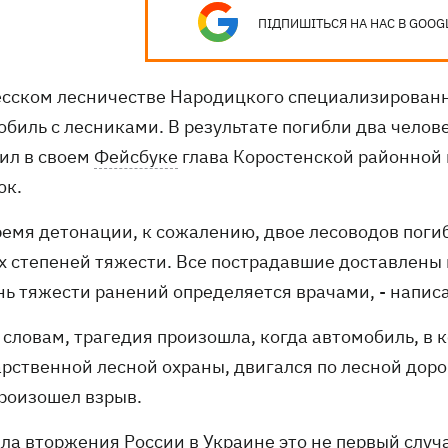
ПІДПИШІТЬСЯ НА НАС В GOOG
есском лесничестве Народицкого специализированн
обиль с лесниками. В результате погибли два челов
ил в своем
Фейсбуке
глава Коростенской районной
юк.
время детонации, к сожалению, двое лесоводов поги
х степеней тяжести. Все пострадавшие доставлен
нь тяжести ранений определяется врачами, - напис
о словам, трагедия произошла, когда автомобиль, в
рственной лесной охраны, двигался по лесной дорог
произошел взрыв.
ала вторжения России в Украине это не первый случ