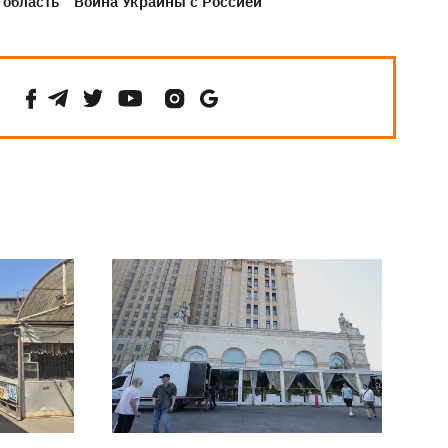
область
Война Украины с Россией