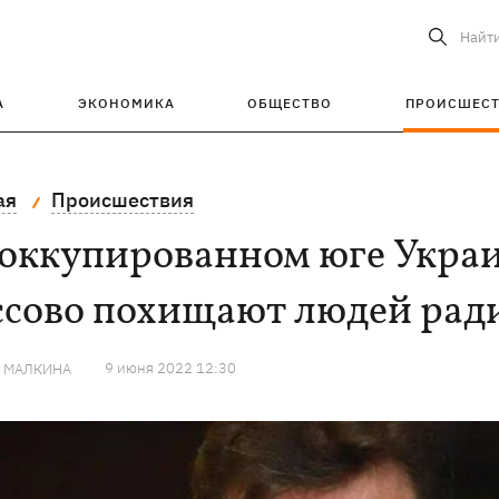
Найт
А
ЭКОНОМИКА
ОБЩЕСТВО
ПРОИСШЕС
ая
Происшествия
 оккупированном юге Украи
ссово похищают людей рад
9 июня 2022 12:30
Я МАЛКИНА