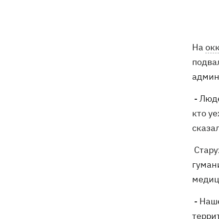
Российские дроны уничтожили депо
19:15
"Укрпочты" в Павлограде, погибли
сотрудники
На
ок
Зеленский учредил новый праздник -
18:43
День войск связи и
подва
кибербезопасности ВСУ
админ
Украинский кандидат в судьи МКС
18:13
- Люд
Кишакевич не прошел тест на знание
языков
кто уе
сказал
18:05
Кадровая реформа Драпатого:
Валерий Маркус может стать
Стару
«генералом всех сержантов» ВСУ
гуман
медиц
Оленивка: «Азов», СБУ и Офис
17:58
Генпрокурора обнародовали новые
- Наш
детали теракта против украинских
терри
военнопленных