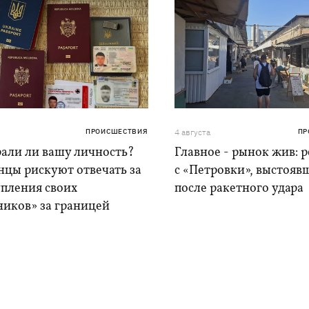
ПРОИСШЕСТВИЯ
4 августа
ПР
рали ли вашу личность?
Главное - рынок жив: 
нцы рискуют отвечать за
с «Петровки», выстояв
упления своих
после ракетного удара
ников» за границей