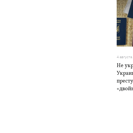
4 августа
Не ук
Украи
прест
«двой