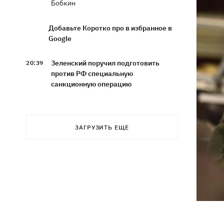
Бобкин
Добавьте Коротко про в избранное в
Google
Зеленский поручил подготовить
20:39
против РФ специальную
санкционную операцию
Дроны СБУ поразили два корабля ФСБ
20:12
РФ "Балаклава" и "Керчь"
ЗАГРУЗИТЬ ЕЩЕ
Зеленский подписал указы об
19:40
увольнении еще четырех послов
Сердце не выдержало - в результате
19:19
атаки РФ в приюте на Киевщине
погибли собаки