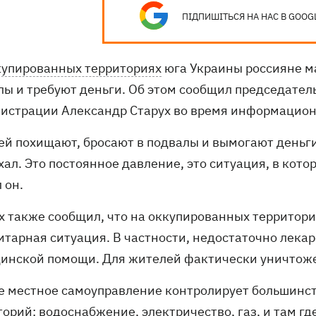
ПІДПИШІТЬСЯ НА НАС В GOOG
купированных территориях
юга Украины россияне м
лы и требуют деньги. Об этом сообщил председател
истрации Александр Старух во время информацион
ей похищают, бросают в подвалы и вымогают деньги
хал. Это постоянное давление, это ситуация, в кот
 он.
х также сообщил, что на оккупированных территор
итарная ситуация. В частности, недостаточно лека
инской помощи. Для жителей фактически уничтоже
е местное самоуправление контролирует большинст
торий: водоснабжение, электричество, газ, и там г