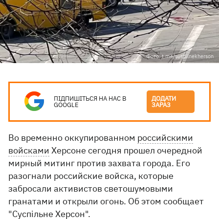
Фото: t.me/suspilnekherson
ПІДПИШІТЬСЯ НА НАС В
ДОДАТИ
GOOGLE
ЗАРАЗ
Во временно оккупированном
российскими
войсками
Херсоне сегодня прошел очередной
мирный митинг против захвата города. Его
разогнали российские войска, которые
забросали активистов светошумовыми
гранатами и открыли огонь. Об этом сообщает
"
Суспільне Херсон
".