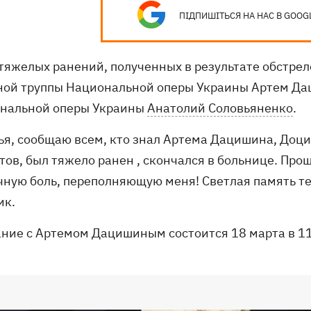
ПІДПИШІТЬСЯ НА НАС В GOOG
 тяжелых ранений, полученных в результате обстрел
ной труппы Национальной оперы Украины Артем Дац
нальной оперы Украины
Анатолий Соловьяненко
.
ья, сообщаю всем, кто знал Артема Дацишина, Доци
тов, был тяжело ранен , скончался в больнице. Про
ную боль, переполняющую меня! Светлая память тебе
ик.
ние с Артемом Дацишиным состоится 18 марта в 1