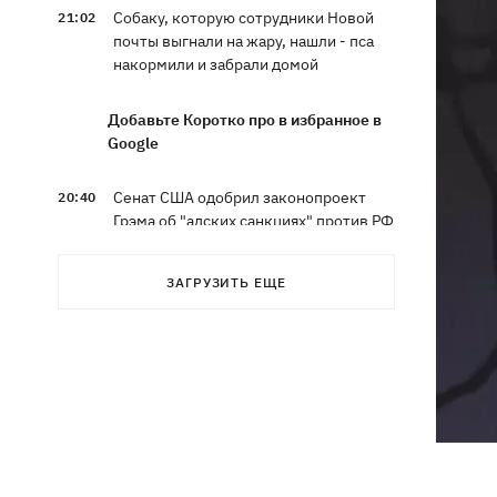
Собаку, которую сотрудники Новой
21:02
почты выгнали на жару, нашли - пса
накормили и забрали домой
Добавьте Коротко про в избранное в
Google
Сенат США одобрил законопроект
20:40
Грэма об "адских санкциях" против РФ
Зеленский впервые прибыл в Сербию
20:14
ЗАГРУЗИТЬ ЕЩЕ
и рассказал о целях визита
Во Львове ввели карантинные
20:04
ограничения из-за обнаружения
бешенства у кота
Украина и Польша завершили
19:49
эксгумацию жертв Волынской