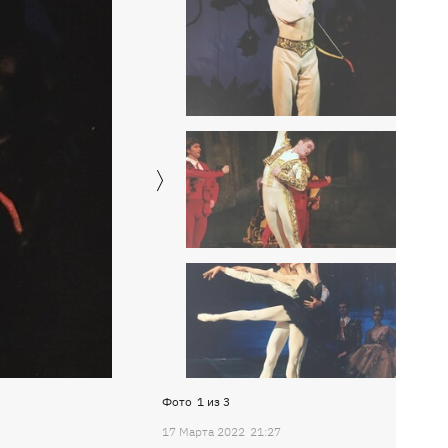
Фото
1
из
3
17 Марта 2022
21:27