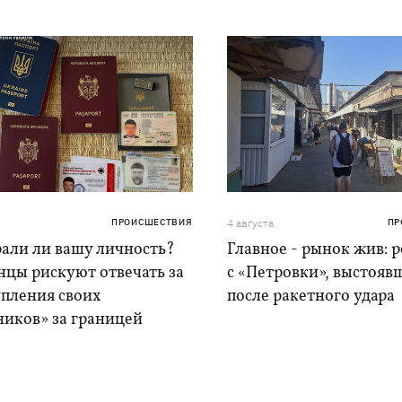
ПРОИСШЕСТВИЯ
4 августа
ПР
рали ли вашу личность?
Главное - рынок жив: 
нцы рискуют отвечать за
с «Петровки», выстояв
упления своих
после ракетного удара
ников» за границей