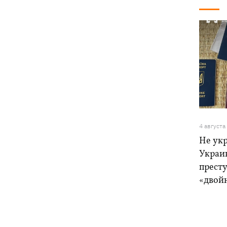
4 августа
Не ук
Украи
прест
«двой