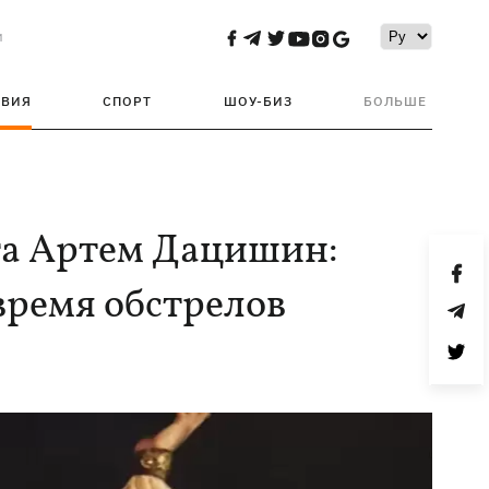
и
ТВИЯ
СПОРТ
ШОУ-БИЗ
БОЛЬШЕ
та Артем Дацишин:
время обстрелов