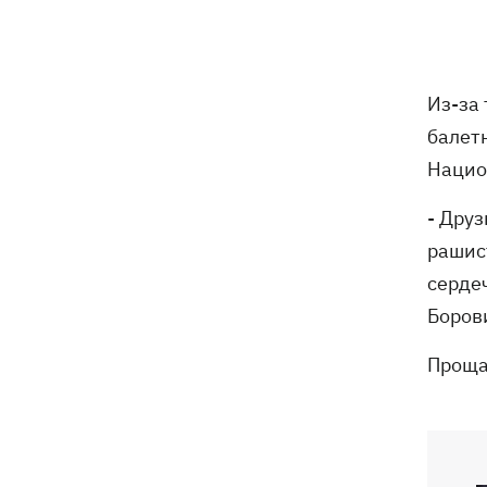
трагедии в двух селах на Волыни
В Будапеште после обмеления Дуная
19:16
подняли со дна мотоцикл вермахта и
Из-за
останки двух солдат
балет
19:00
Анекдоты и мемы недели: прилеты-
Нацио
прилеты, идите на болота и
украинский Джеймс Бонд с
- Друз
кабачками
рашис
Тысяча незаконно списанных мужчин
18:53
сердеч
- суд заключил под стражу экс-
Боров
начальника Мукачевского ТЦК
Проща
Дроны ВСУ поразили 10
18:48
электроподстанций, 6 судов
"теневого флота" и базу ФСБ в Крыму
Навроцкий в годовщину своего
18:20