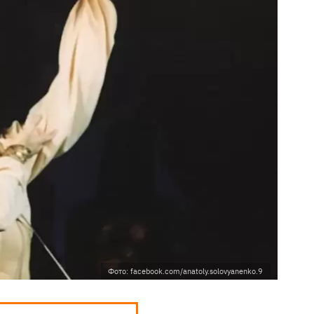
Фото: facebook.com/anatoly.solovyanenko.9