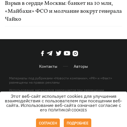
Взрыв в сердце Москвы: банкет на 10 млн,
«Майбахи» ФСО и молчание вокруг генерала
Чайко
Контакты
Авторы
Материалы под рубриками «Новости компании», «PR» и «Факт»
размещены на правах рекламы
Использование материалов разрешается при размещении
активной гиперссылки на KP.UA в первом абзаце.
Этот веб-сайт использует cookies для улучшения
взаимодействия с пользователем при посещении веб-
© ООО «ЮЛАВ МЕДИА»,2026. Все права защищены.
сайта. Использование веб-сайта означает согласие с
его
ПОЛИТИКОЙ COOKIES
Дизайн
СОГЛАСЕН
ПОДРОБНЕЕ