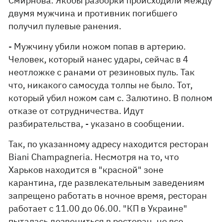
Смирнова. Якобы разборки происходили между
двумя мужчина и противник погибшего
получил пулевые ранения.
- Мужчину убили ножом попав в артерию.
Человек, который нанес удары, сейчас в 4
неотложке с ранами от резиновых пуль. Так
что, никакого самосуда толпы не было. Тот,
который убил ножом сам с. Залютино. В полном
отказе от сотрудничества. Идут
разбирательства, - указано в сообщении.
Так, по указанному адресу находится ресторан
Biani Champagneria. Несмотря на то, что
Харьков находится в "красной" зоне
карантина, где развлекательным заведениям
запрещено работать в ночное время, ресторан
работает с 11.00 до 06.00. "КП в Украине"
пыталась дозвониться в ресторан, но все