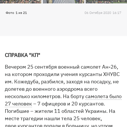
Фото
1
из
21
06 Октября 2020
16:17
СПРАВКА "КП"
Вечером 25 сентября военный самолет Ан-26,
на котором проходили учения курсанты ХНУВС
им. Кожедуба, разбился, заходя на посадку, не
долетев до военного аэродрома всего
несколько километров. На борту
самолета было
27 человек
– 7 офицеров и 20 курсантов.
Погибшие – жители 11 областей Украины. На
месте трагедии нашли тела 25 человек,
двое
курсантов
попали в больницу, но утром