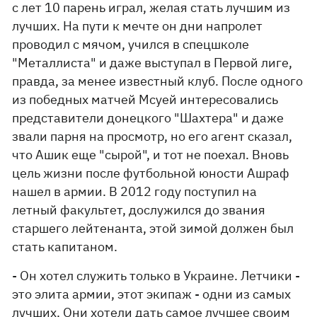
с лет 10 парень играл, желая стать лучшим из
лучших. На пути к мечте он дни напролет
проводил с мячом, учился в спецшколе
"Металлиста" и даже выступал в Первой лиге,
правда, за менее известный клуб. После одного
из победных матчей Мсуей интересовались
представители донецкого "Шахтера" и даже
звали парня на просмотр, но его агент сказал,
что Ашик еще "сырой", и тот не поехал. Вновь
цель жизни после футбольной юности Ашраф
нашел в армии. В 2012 году поступил на
летный факультет, дослужился до звания
старшего лейтенанта, этой зимой должен был
стать капитаном.
- Он хотел служить только в Украине. Летчики -
это элита армии, этот экипаж - одни из самых
лучших. Они хотели дать самое лучшее своим