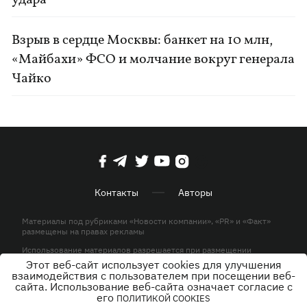
удара
Взрыв в сердце Москвы: банкет на 10 млн,
«Майбахи» ФСО и молчание вокруг генерала
Чайко
Контакты
Авторы
Материалы под рубриками «Новости компании», «PR» и «Факт»
размещены на правах рекламы
Использование материалов разрешается при размещении
активной гиперссылки на KP.UA в первом абзаце.
Этот веб-сайт использует cookies для улучшения
взаимодействия с пользователем при посещении веб-
© ООО «ЮЛАВ МЕДИА»,2026. Все права защищены.
сайта. Использование веб-сайта означает согласие с
его
ПОЛИТИКОЙ COOKIES