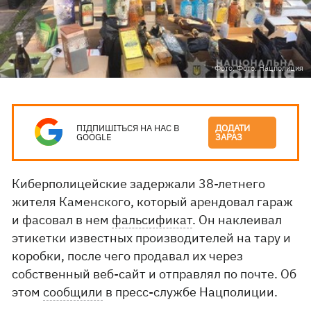
Фото: Фото: Нацполиция
ПІДПИШІТЬСЯ НА НАС В
ДОДАТИ
GOOGLE
ЗАРАЗ
Киберполицейские задержали 38-летнего
жителя Каменского, который арендовал гараж
и фасовал в нем
фальсификат
. Он наклеивал
этикетки известных производителей на тару и
коробки, после чего продавал их через
собственный веб-сайт и отправлял по почте. Об
этом
сообщили
в пресс-службе Нацполиции.