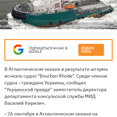
Фото: Фото с сайта seafarersjournal.com
ПІДПИШІТЬСЯ НА НАС В
ДОДАТИ
GOOGLE
ЗАРАЗ
В Атлантическом океане в результате шторма
исчезло судно "Bourbon Rhode". Среди членов
судна - граждане Украины, сообщил
"У
краинской правде
" заместитель директора
департамента консульской службы МИД
Василий Кирилич.
- 26 сентября в Атлантическом океане на