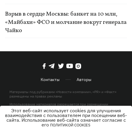
Взрыв в сердце Москвы: банкет на 10 млн,
«Майбахи» ФСО и молчание вокруг генерала
Чайко
Контакты
Авторы
Материалы под рубриками «Новости компании», «PR» и «Факт»
размещены на правах рекламы
Использование материалов разрешается при размещении
активной гиперссылки на KP.UA в первом абзаце.
Этот веб-сайт использует cookies для улучшения
взаимодействия с пользователем при посещении веб-
© ООО «ЮЛАВ МЕДИА»,2026. Все права защищены.
сайта. Использование веб-сайта означает согласие с
его
ПОЛИТИКОЙ COOKIES