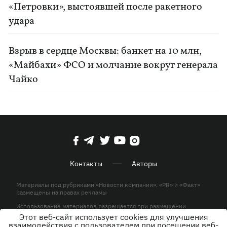
«Петровки», выстоявшей после ракетного
удара
Взрыв в сердце Москвы: банкет на 10 млн,
«Майбахи» ФСО и молчание вокруг генерала
Чайко
Контакты
Авторы
Материалы под рубриками «Новости компании», «PR» и «Факт»
размещены на правах рекламы
Использование материалов разрешается при размещении
активной гиперссылки на KP.UA в первом абзаце.
Этот веб-сайт использует cookies для улучшения
взаимодействия с пользователем при посещении веб-