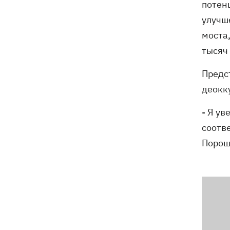
потен
электроподстанций, 6 судов
"теневого флота" и базу ФСБ в Крыму
улучше
моста,
тысяч 
Предс
деокк
- Я ув
соотв
Порош