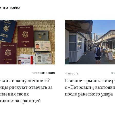
и по теме
ПРОИСШЕСТВИЯ
4 августа
ПР
рали ли вашу личность?
Главное - рынок жив: 
нцы рискуют отвечать за
с «Петровки», выстояв
упления своих
после ракетного удара
ников» за границей