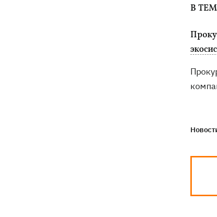
В ТЕ
Проку
экоси
Проку
компа
Новости