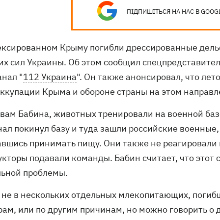
ПІДПИШІТЬСЯ НА НАС В GOOG
ексированном Крыму погибли дрессированные дельф
их сил Украины. Об этом сообщил спецпредставител
анал "
112 Украина
". Он также анонсировал, что ле
оккупации Крыма и обороне страны на этом направ
овам Бабина, животных тренировали на военной базе
нал покинул базу и туда зашли российские военные,
авшись принимать пищу. Они также не реагировали
укторы подавали команды. Бабин считает, что этот 
льной проблемы.
 не в нескольких отдельных млекопитающих, погибши
ам, или по другим причинам, но можно говорить о д