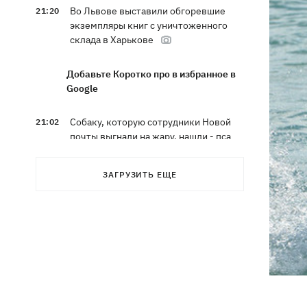
Во Львове выставили обгоревшие
21:20
экземпляры книг с уничтоженного
склада в Харькове
Добавьте Коротко про в избранное в
Google
Собаку, которую сотрудники Новой
21:02
почты выгнали на жару, нашли - пса
накормили и забрали домой
ЗАГРУЗИТЬ ЕЩЕ
Сенат США одобрил законопроект
20:40
Грэма об "адских санкциях" против РФ
Зеленский впервые прибыл в Сербию
20:14
и рассказал о целях визита
Во Львове ввели карантинные
20:04
ограничения из-за обнаружения