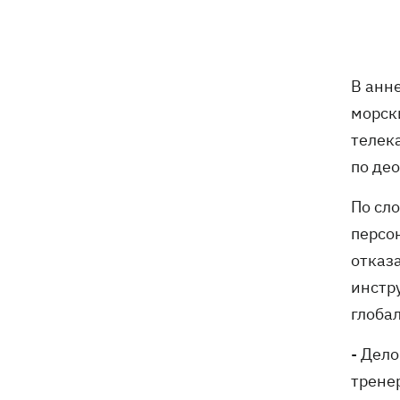
бешенства у кота
Украина и Польша завершили
19:49
эксгумацию жертв Волынской
В анн
трагедии в двух селах на Волыни
морск
В Будапеште после обмеления Дуная
19:16
телек
подняли со дна мотоцикл вермахта и
по де
останки двух солдат
По сл
19:00
Анекдоты и мемы недели: прилеты-
персо
прилеты, идите на болота и
украинский Джеймс Бонд с
отказ
кабачками
инстр
Тысяча незаконно списанных мужчин
18:53
глоба
- суд заключил под стражу экс-
начальника Мукачевского ТЦК
- Дело
тренер
Дроны ВСУ поразили 10
18:48