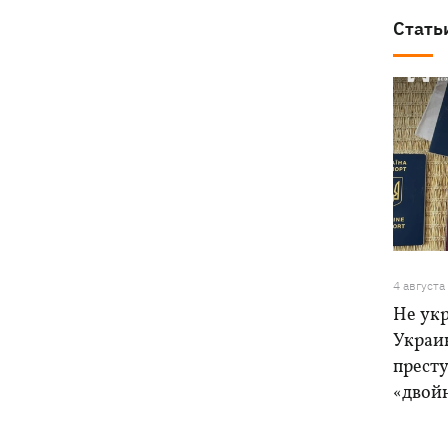
Стать
4 августа
Не ук
Украи
прест
«двой