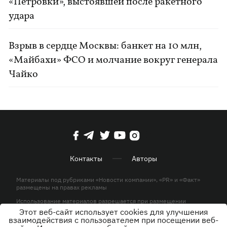
«Петровки», выстоявшей после ракетного
удара
Взрыв в сердце Москвы: банкет на 10 млн,
«Майбахи» ФСО и молчание вокруг генерала
Чайко
Контакты
Авторы
Материалы под рубриками «Новости компании», «PR» и «Факт»
размещены на правах рекламы
Использование материалов разрешается при размещении
активной гиперссылки на KP.UA в первом абзаце.
Этот веб-сайт использует cookies для улучшения
взаимодействия с пользователем при посещении веб-
© ООО «ЮЛАВ МЕДИА»,2026. Все права защищены.