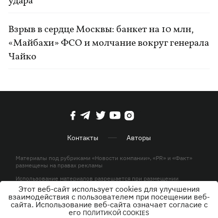
удара
Взрыв в сердце Москвы: банкет на 10 млн,
«Майбахи» ФСО и молчание вокруг генерала
Чайко
Контакты
Авторы
Материалы под рубриками «Новости компании», «PR» и «Факт»
размещены на правах рекламы
Использование материалов разрешается при размещении
активной гиперссылки на KP.UA в первом абзаце.
Этот веб-сайт использует cookies для улучшения
взаимодействия с пользователем при посещении веб-
© ООО «ЮЛАВ МЕДИА»,2026. Все права защищены.
сайта. Использование веб-сайта означает согласие с
его
ПОЛИТИКОЙ COOKIES