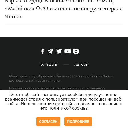
Взрыв в сердце Москвы: банкет на 10 млн,
«Майбахи» ФСО и молчание вокруг генерала
Чайко
Контакты
Авторы
Материалы под рубриками «Новости компании», «PR» и «Факт»
размещены на правах рекламы
Использование материалов разрешается при размещении
активной гиперссылки на KP.UA в первом абзаце.
Этот веб-сайт использует cookies для улучшения
взаимодействия с пользователем при посещении веб-
© ООО «ЮЛАВ МЕДИА»,2026. Все права защищены.
сайта. Использование веб-сайта означает согласие с
его
ПОЛИТИКОЙ COOKIES
Дизайн
СОГЛАСЕН
ПОДРОБНЕЕ