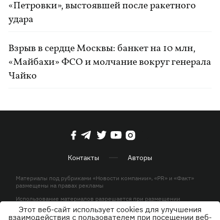
«Петровки», выстоявшей после ракетного
удара
Взрыв в сердце Москвы: банкет на 10 млн,
«Майбахи» ФСО и молчание вокруг генерала
Чайко
Контакты
Авторы
Материалы под рубриками «Новости компании», «PR» и «Факт»
размещены на правах рекламы
Использование материалов разрешается при размещении
активной гиперссылки на KP.UA в первом абзаце.
Этот веб-сайт использует cookies для улучшения
взаимодействия с пользователем при посещении веб-
© ООО «ЮЛАВ МЕДИА»,2026. Все права защищены.