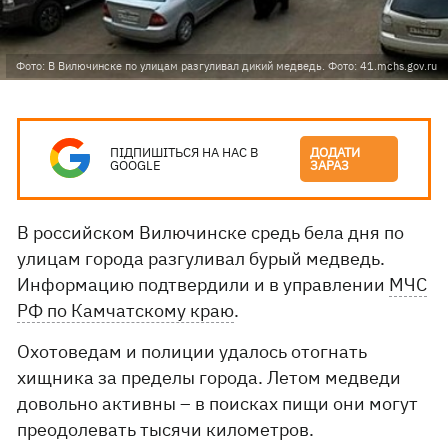
Фото: В Вилючинске по улицам разгуливал дикий медведь. Фото: 41.mchs.gov.ru
ПІДПИШІТЬСЯ НА НАС В
ДОДАТИ
GOOGLE
ЗАРАЗ
В российском Вилючинске средь бела дня по
улицам города разгуливал бурый медведь.
Информацию подтвердили и в управлении
МЧС
РФ по Камчатскому краю
.
Охотоведам и полиции удалось отогнать
хищника за пределы города. Летом медведи
довольно активны – в поисках пищи они могут
преодолевать тысячи километров.