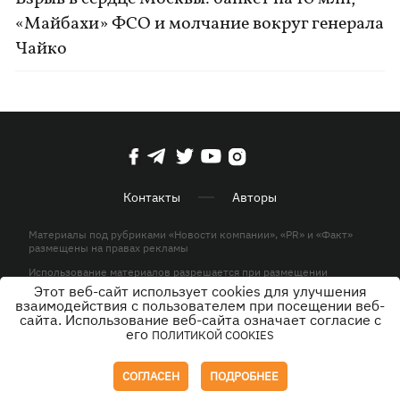
«Майбахи» ФСО и молчание вокруг генерала
Чайко
Контакты
Авторы
Материалы под рубриками «Новости компании», «PR» и «Факт»
размещены на правах рекламы
Использование материалов разрешается при размещении
активной гиперссылки на KP.UA в первом абзаце.
Этот веб-сайт использует cookies для улучшения
взаимодействия с пользователем при посещении веб-
© ООО «ЮЛАВ МЕДИА»,2026. Все права защищены.
сайта. Использование веб-сайта означает согласие с
его
ПОЛИТИКОЙ COOKIES
Дизайн
СОГЛАСЕН
ПОДРОБНЕЕ