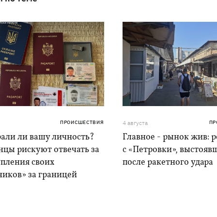
ПРОИСШЕСТВИЯ
4 августа
ПР
рали ли вашу личность?
Главное - рынок жив: 
нцы рискуют отвечать за
с «Петровки», выстояв
упления своих
после ракетного удара
ников» за границей