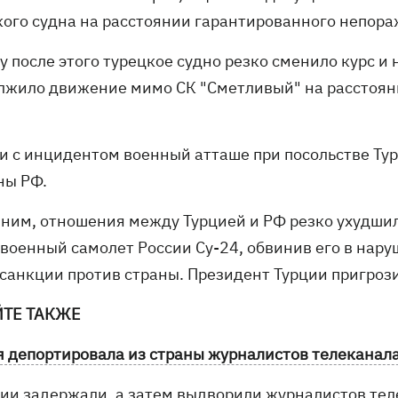
кого судна на расстоянии гарантированного непор
у после этого турецкое судно резко сменило курс и
лжило движение мимо СК "Сметливый" на расстояни
зи с инцидентом военный атташе при посольстве Ту
ны РФ.
ним, отношения между Турцией и РФ резко ухудшили
военный самолет России Су-24, обвинив его в нару
 санкции против страны. Президент Турции пригроз
ЙТЕ ТАКЖЕ
я депортировала из страны журналистов телеканала
ции задержали, а затем выдворили журналистов тел