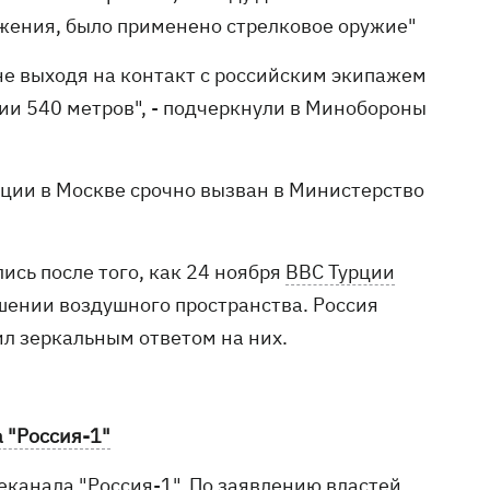
ажения, было применено стрелковое оружие"
 не выходя на контакт с российским экипажем
и 540 метров", - подчеркнули в Минобороны
рции в Москве срочно вызван в Министерство
сь после того, как 24 ноября
ВВС Турции
шении воздушного пространства. Россия
ил зеркальным ответом на них.
 "Россия-1"
еканала "Россия-1". По заявлению властей