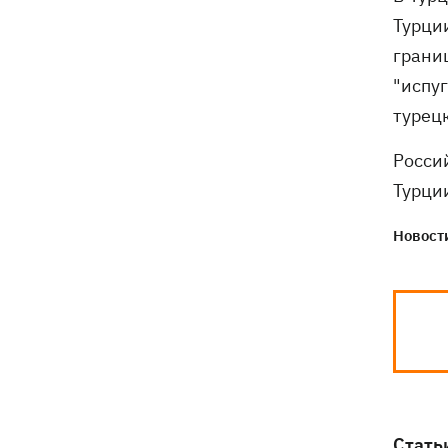
Турци
грани
"испу
турец
Росси
Турци
Новости
Стать