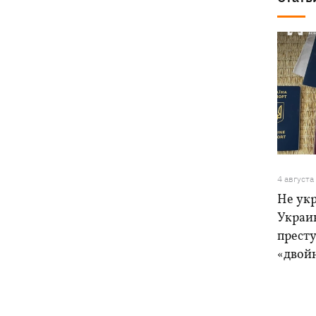
4 августа
Не ук
Украи
прест
«двой