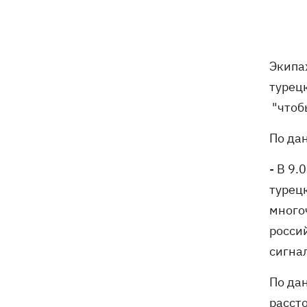
бешенства у кота
Украина и Польша завершили
19:49
эксгумацию жертв Волынской
Экипа
трагедии в двух селах на Волыни
турец
В Будапеште после обмеления Дуная
19:16
"чтоб
подняли со дна мотоцикл вермахта и
останки двух солдат
По да
19:00
Анекдоты и мемы недели: прилеты-
- В 9.
прилеты, идите на болота и
турец
украинский Джеймс Бонд с
кабачками
много
росси
Тысяча незаконно списанных мужчин
18:53
сигнал
- суд заключил под стражу экс-
начальника Мукачевского ТЦК
По да
Дроны ВСУ поразили 10
18:48
расст