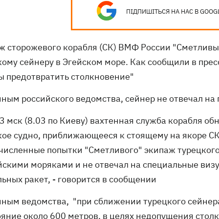
ПІДПИШІТЬСЯ НА НАС В GOOG
ж сторожевого корабля (СК) ВМФ России "Сметливый
кому сейнеру в Эгейском море. Как сообщили в пре
ы предотвратить столкновение"
нным российского ведомства, сейнер не отвечал на 
03 мск (8.03 по Киеву) вахтенная служба корабля о
кое судно, приближающееся к стоящему на якоре СК
численные попытки "Сметливого" экипаж турецкого 
йскими моряками и не отвечал на специальные виз
ьных ракет, - говорится в сообщении
нным ведомства, "при сближении турецкого сейнер
ояние около 600 метров, в целях недопущения стол