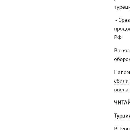
электроподстанций, 6 судов
турец
"теневого флота" и базу ФСБ в Крыму
- Сраз
продо
РФ.
В свя
оборо
Напом
сбили
ввела
ЧИТА
Турци
В Тур