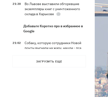
Во Львове выставили обгоревшие
21:20
экземпляры книг с уничтоженного
склада в Харькове
Добавьте Коротко про в избранное в
Google
Собаку, которую сотрудники Новой
21:02
почты выгнали на жару, нашли - пса
накормили и забрали домой
ЗАГРУЗИТЬ ЕЩЕ
Сенат США одобрил законопроект
20:40
Грэма об "адских санкциях" против РФ
Зеленский впервые прибыл в Сербию
20:14
и рассказал о целях визита
Во Львове ввели карантинные
20:04
ограничения из-за обнаружения