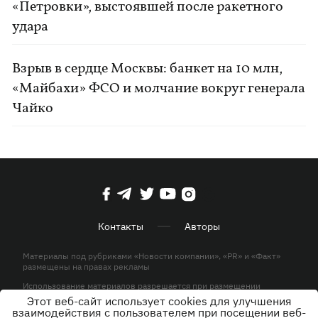
«Петровки», выстоявшей после ракетного
удара
Взрыв в сердце Москвы: банкет на 10 млн,
«Майбахи» ФСО и молчание вокруг генерала
Чайко
Контакты
Авторы
Материалы под рубриками «Новости компании», «PR» и «Факт»
размещены на правах рекламы
Использование материалов разрешается при размещении
активной гиперссылки на KP.UA в первом абзаце.
Этот веб-сайт использует cookies для улучшения
взаимодействия с пользователем при посещении веб-
© ООО «ЮЛАВ МЕДИА»,2026. Все права защищены.