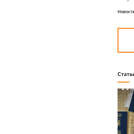
президентства пообещал
поддерживать Украину в борьбе с РФ
Новости
Стать