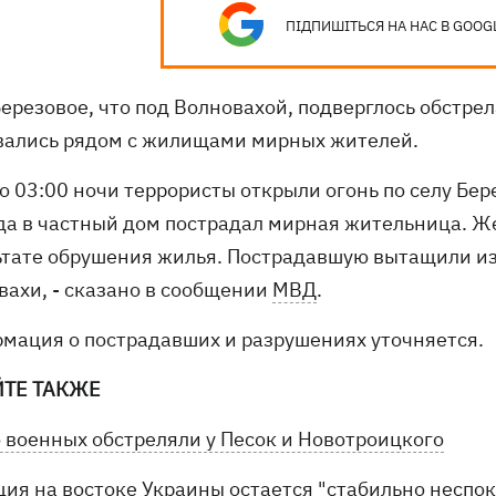
ПІДПИШІТЬСЯ НА НАС В GOOG
Березовое, что под Волновахой, подверглось обстре
вались рядом с жилищами мирных жителей.
о 03:00 ночи террористы открыли огонь по селу Бер
да в частный дом пострадал мирная жительница. Ж
ьтате обрушения жилья. Пострадавшую вытащили из-
вахи, - сказано в сообщении
МВД
.
мация о пострадавших и разрушениях уточняется.
ЙТЕ ТАКЖЕ
 военных обстреляли у Песок и Новотроицкого
ция на востоке Украины остается "стабильно неспок