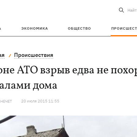
Найт
А
ЭКОНОМИКА
ОБЩЕСТВО
ПРОИСШЕС
ая
Происшествия
оне АТО взрыв едва не по
валами дома
20 июля 2015 11:55
 НЕЧЕТ