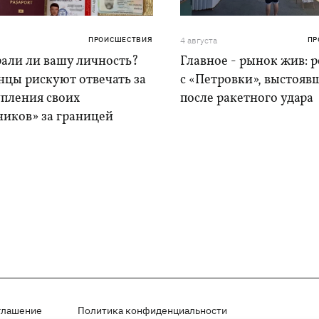
ПРОИСШЕСТВИЯ
4 августа
ПР
рали ли вашу личность?
Главное - рынок жив: 
нцы рискуют отвечать за
с «Петровки», выстояв
упления своих
после ракетного удара
ников» за границей
глашение
Политика конфиденциальности