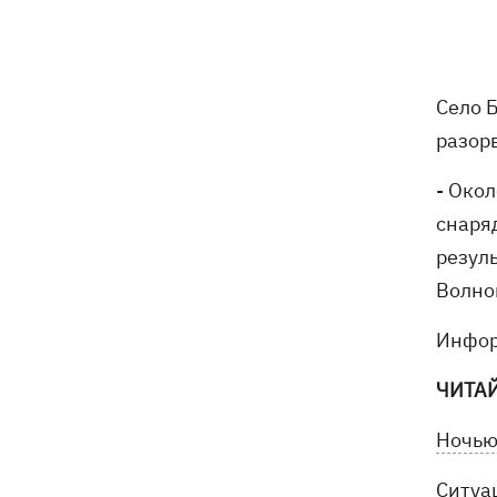
трагедии в двух селах на Волыни
В Будапеште после обмеления Дуная
19:16
подняли со дна мотоцикл вермахта и
Село 
останки двух солдат
разор
19:00
Анекдоты и мемы недели: прилеты-
- Окол
прилеты, идите на болота и
украинский Джеймс Бонд с
снаря
кабачками
резул
Тысяча незаконно списанных мужчин
18:53
Волно
- суд заключил под стражу экс-
начальника Мукачевского ТЦК
Инфор
Дроны ВСУ поразили 10
18:48
ЧИТА
электроподстанций, 6 судов
"теневого флота" и базу ФСБ в Крыму
Ночью
Навроцкий в годовщину своего
18:20
Ситуа