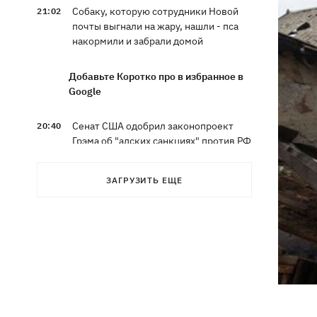
Собаку, которую сотрудники Новой
21:02
почты выгнали на жару, нашли - пса
накормили и забрали домой
Добавьте Коротко про в избранное в
Google
Сенат США одобрил законопроект
20:40
Грэма об "адских санкциях" против РФ
Зеленский впервые прибыл в Сербию
20:14
ЗАГРУЗИТЬ ЕЩЕ
и рассказал о целях визита
Во Львове ввели карантинные
20:04
ограничения из-за обнаружения
бешенства у кота
Украина и Польша завершили
19:49
эксгумацию жертв Волынской