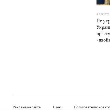
4 августа
Не ук
Украи
прест
«двой
Реклама на сайте
О нас
Пользовательское со