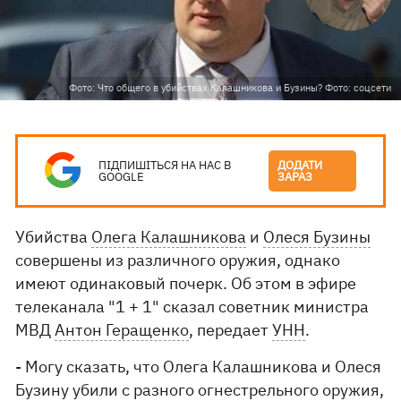
Фото: Что общего в убийствах Калашникова и Бузины? Фото: соцсети
ПІДПИШІТЬСЯ НА НАС В
ДОДАТИ
GOOGLE
ЗАРАЗ
Убийства
Олега Калашникова
и
Олеся Бузины
совершены из различного оружия, однако
имеют одинаковый почерк. Об этом в эфире
телеканала "1 + 1" сказал советник министра
МВД
Антон Геращенко
, передает
УНН
.
- Могу сказать, что Олега Калашникова и Олеся
Бузину убили с разного огнестрельного оружия,