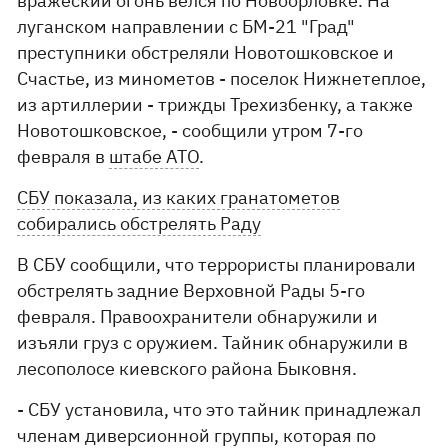
вражеский огонь велся по Новоорловке. На
луганском направлении с БМ-21 "Град"
преступники обстреляли Новотошковское и
Счастье, из минометов - поселок Нижнетеплое,
из артиллерии - трижды Трехизбенку, а также
Новотошковское, - сообщили утром 7-го
февраля в
штабе АТО
.
СБУ показала, из каких гранатометов
собирались обстрелять Раду
В СБУ сообщили, что террористы планировали
обстрелять задние Верховной Рады 5-го
февраля. Правоохранители обнаружили и
изъяли груз с оружием. Тайник обнаружили в
лесополосе киевского района Быковня.
- СБУ установила, что это тайник принадлежал
членам диверсионной группы, которая по