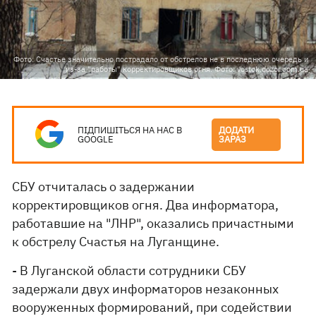
Фото: Счастье значительно пострадало от обстрелов не в последнюю очередь и
из-за "работы" корректировщиков огня. Фото: vostok.dozor.com.ua
ПІДПИШІТЬСЯ НА НАС В
ДОДАТИ
GOOGLE
ЗАРАЗ
СБУ отчиталась о задержании
корректировщиков огня. Два информатора,
работавшие на "ЛНР", оказались причастными
к обстрелу Счастья на Луганщине.
- В Луганской области сотрудники СБУ
задержали двух информаторов незаконных
вооруженных формирований, при содействии