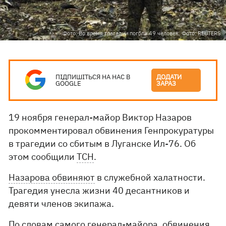
Фото: Во время трагедии погбли 49 человек. Фото: REUTERS
ПІДПИШІТЬСЯ НА НАС В
ДОДАТИ
GOOGLE
ЗАРАЗ
19 ноября генерал-майор Виктор Назаров
прокомментировал обвинения Генпрокуратуры
в трагедии со сбитым в Луганске Ил-76. Об
этом сообщили
ТСН
.
Назарова обвиняют
в служебной халатности.
Трагедия унесла жизни 40 десантников и
девяти членов экипажа.
По словам самого генерал-майора, обвинения