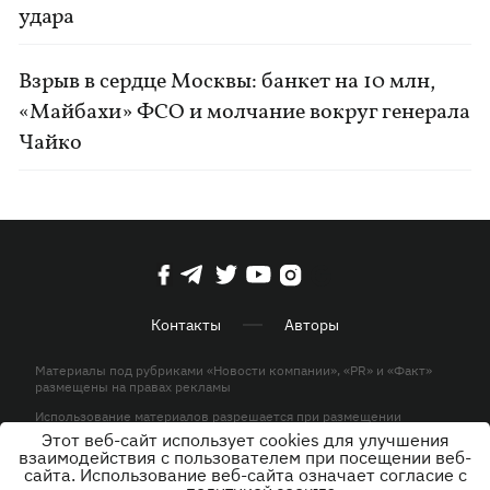
удара
Взрыв в сердце Москвы: банкет на 10 млн,
«Майбахи» ФСО и молчание вокруг генерала
Чайко
Контакты
Авторы
Материалы под рубриками «Новости компании», «PR» и «Факт»
размещены на правах рекламы
Использование материалов разрешается при размещении
активной гиперссылки на KP.UA в первом абзаце.
Этот веб-сайт использует cookies для улучшения
взаимодействия с пользователем при посещении веб-
© ООО «ЮЛАВ МЕДИА»,2026. Все права защищены.
сайта. Использование веб-сайта означает согласие с