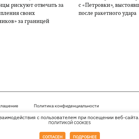
нцы рискуют отвечать за
с «Петровки», выстояв
упления своих
после ракетного удара
ников» за границей
глашение
Политика конфиденциальности
взаимодействия с пользователем при посещении веб-сайта.
мещены на правах рекламы
ПОЛИТИКОЙ COOKIES
иперссылки на KP.UA в первом абзаце.
СОГЛАСЕН
ПОДРОБНЕЕ