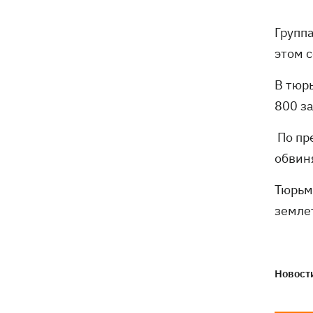
WP
Групп
6 августа - Преображение Господне,
05:30
этом 
что сегодня нельзя делать, все об
этом дне
В тюр
800 з
5 августа
По пр
В Грузии произошел масштабный
21:43
обвин
блекаут - уже третий раз за две
недели
Тюрьм
землет
Украинцы Байло и Среда одержали
21:13
первую победу Украины на ЧЕ-2026 по
прыжкам в воду
Новости
Зеленский озвучил три приоритета
20:46
подготовки Украины к зиме