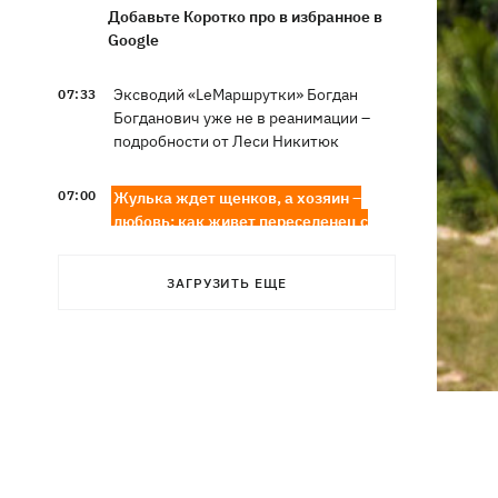
Добавьте Коротко про в избранное в
Google
Эксводий «LeМаршрутки» Богдан
07:33
Богданович уже не в реанимации –
подробности от Леси Никитюк
07:00
Жулька ждет щенков, а хозяин –
любовь: как живет переселенец с
курами и «Жигулями»
ЗАГРУЗИТЬ ЕЩЕ
07:00
В армии - до пенсии. Почему в
Украине не снижают предельный
возраст мобилизации
Украинские прыгуны завоевали
06:58
«золото» чемпионата Европы-2026
Трамп поссорился с Хегсетом из-за
06:29
дефицита ракет для войны с Ираном, -