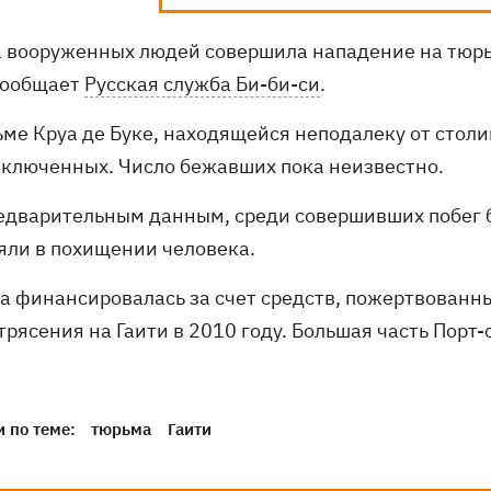
а вооруженных людей совершила нападение на тюрь
сообщает
Русская служба Би-би-си
.
ьме Круа де Буке, находящейся неподалеку от стол
аключенных. Число бежавших пока неизвестно.
едварительным данным, среди совершивших побег б
яли в похищении человека.
а финансировалась за счет средств, пожертвованн
рясения на Гаити в 2010 году. Большая часть Порт-
 по теме:
тюрьма
Гаити