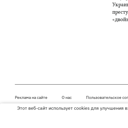
Украи
прест
«двой
Реклама на сайте
О нас
Пользовательское со
Этот веб-сайт использует cookies для улучшения 
Материалы под рубриками «Новости компании», «PR» и «Факт» раз
Использование материалов разрешается при размещении активной г
© ООО «ЮЛАВ МЕДИА»,2026. Все права защищены.