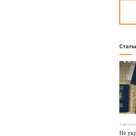
Стать
4 августа
Не ук