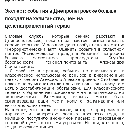
Эксперт: события в Днепропетровске больше
походят на хулиганство, чем на
целенаправленный теракт
Силовые службы, которые сейчас работают в
Днепропетровске, пока отказываются комментировать
версии взрывов. Уголовное дело возбуждено по статье
"Террористический акт". Оценить события в областном
центре "Комсомольская правда в Украине" попросила
бывшего заместителя председателя Службы
безопасности генерал-лейтенанта Александра
Скипальского.
- С моей точки зрения, события не вписываются в
классическое использование взрывов в диверсионных
целях, - говорит Александр Александрович. - Это больше
похоже на хулиганство или попытки подыграть кому-то с
целью дестабилизации обстановки. Для классического
теракта в Украине нет оснований - ни политических, ни
экономических. Возможно, взрывы могли быть
организованы ради мести кому-то, запугивания или
вымогательства денег.
Напомним, что после взрывов, которые прогремели в
Харькове и Запорожье осенью прошлого года, в
милицию поступило анонимное письмо с требованием
огромной суммы и новыми угрозами. Но они, к счастью,
тогда не осуществились.