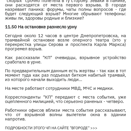
"скорых" срочно полетела в ту сторону. Зеваки в панике,
они расходятся от места первого взрыва. В городе
назревает паника: форумы, чаты полны вопросов - где
будет следующий взрыв? Многие обрывают телефоны:
живы ли, здоровы родные и близкие?
11.50 На остановке разнесло урну
Сегодня около 12 часов в центре Днепропетровска, на
трамвайной остановке возле оперного театра (это у
перекрестка улицы Серова и проспекта Карла Маркса)
прогремел взрыв.
Как рассказали "КП" очевидцы, взрывное устройство
сработало в урне.
По предварительным данным есть жертвы - так как в тот
момент туда как раз подъехал битком набитый трамвай,
из которого начали выходить люди…
На месте работают сотрудники МВД, МЧС и медики.
Корреспонденты "КП" передают с места события, уже
оцепленного милицией, что серьезно раненых - четверо.
Работники офисов вблизи места события рассказывают,
что от взрывной волны вылетели окна в здании
напротив.
ПОДРОБНОСТИ ЭТОГО ЧП НА САЙТЕ "ВГОРОДЕ" >>>