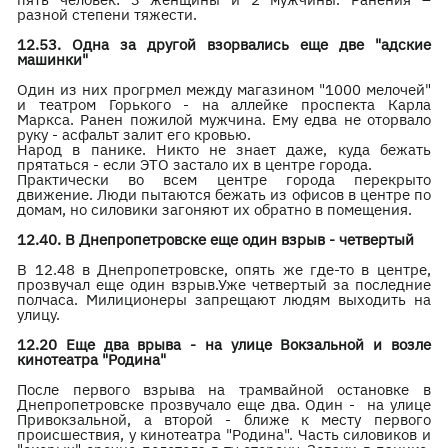
разной степени тяжести.
12.53. Одна за другой взорвались еще две "адские
машинки"
Один из них прогрмел между магазином "1000 мелочей"
и театром Горького - на аллейке проспекта Карла
Маркса. Ранен пожилой мужчина. Ему едва не оторвало
руку - асфальт залит его кровью.
Народ в панике. Никто не знает даже, куда бежать
прятаться - если ЭТО застало их в центре города.
Практически во всем центре города перекрыто
движение. Люди пытаются бежать из офисов в центре по
домам, но силовики загоняют их обратно в помещения.
12.40. В Днепропетровске еще один взрыв - четвертый
В 12.48 в Днепропетровске, опять же где-то в центре,
прозвучал еще один взрыв.Уже четвертый за последние
полчаса. Милиционеры запрещают людям выходить на
улицу.
12.20 Еще два врыва - на улице Вокзальной и возле
кинотеатра "Родина"
После первого взрыва на трамвайной остановке в
Днепропетровске прозвучало еще два. Один - на улице
Привокзальной, а второй - ближе к месту первого
происшествия, у кинотеатра "Родина". Часть силовиков и