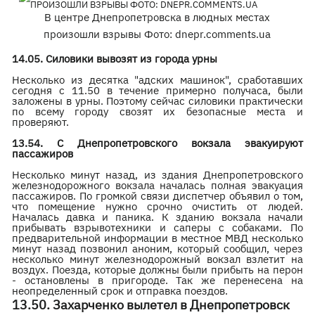
В центре Днепропетровска в людных местах
произошли взрывы Фото: dnepr.comments.ua
14.05. Силовики вывозят из города урны
Несколько из десятка "адских машинок", сработавших
сегодня с 11.50 в течение примерно получаса, были
заложены в урны. Поэтому сейчас силовики практически
по всему городу свозят их безопасные места и
проверяют.
13.54. С Днепропетровского вокзала эвакуируют
пассажиров
Несколько минут назад, из здания Днепропетровского
железнодорожного вокзала началась полная эвакуация
пассажиров. По громкой связи диспетчер объявил о том,
что помещение нужно срочно очистить от людей.
Началась давка и паника. К зданию вокзала начали
прибывать взрывотехники и саперы с собаками. По
предварительной информации в местное МВД несколько
минут назад позвонил аноним, который сообщил, через
несколько минут железнодорожный вокзал взлетит на
воздух. Поезда, которые должны были прибыть на перон
- остановлены в пригороде. Так же перенесена на
неопределенный срок и отправка поездов.
13.50. Захарченко вылетел в Днепропетровск