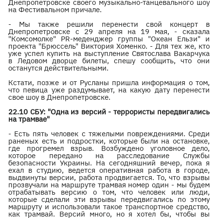
Днепропетровске своего музыкально-танцевального шоу
на Фестивальном причале.
- Мы также решили перенести свой концерт в
Днепропетровске с 29 апреля на 19 мая, - сказала
"Комсомолке" PR-меденджер группы "Океан Ельзи" и
проекта "Брюссель" Виктория Хоменко. - Для тех же, кто
уже успел купить на выступление Святослава Вакарчука
в Ледовом дворце билеты, спешу сообщить, что они
останутся действительными.
Кстати, позже и от Русланы пришла информация о том,
что певица уже раздумывает, на какую дату перенести
свое шоу в Днепропетровске.
22.10 СБУ: "Одна из версий - террористы передвигались
на трамвае"
- Есть пять человек с тяжелыми повреждениями. Среди
раненых есть и подростки, которые были на остановке,
где прогремел взрыв. Возбуждено уголовное дело,
которое передано на расследование Службы
безопасности Украины. На сегодняшний вечер, пока я
ехал в студию, ведется оперативная работа в городе,
выдвинуты версии, работа продвигается. То, что взрывы
прозвучали на маршруте трамвая номер один - мы будем
отрабатывать версию о том, что человек или люди,
которые сделали эти взрывы передвигались по этому
маршруту и использовали такое транспортное средство,
как трамвай. Версий много, но я хотел бы, чтобы вы