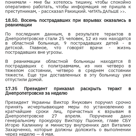
понимали - мне бы хотелось тишину, чтобы спокойно
оперативно работать, чтобы информация не пришла к
преступникам, - рассказал Ракицкий.
.
ЧИТАТЬ ДАЛЬШЕ >>
18.50. Восемь пострадавших при взрывах оказались в
реанимации
По последним данным, в результате терактов в
Днепропетровске стали 25 человек, 12 из них находятся
в областной больнице, 9 пострадавших детей - в
детской. Главное, что говорят врачи - жизнь
пострадавших вне угрозы.
В реанимации областной больницы находятся 8
пострадавших с политравмами, из них четверо в
тяжелом состоянии, четверо в среднем состоянии
тяжести. Еще три доставленных в эту больницу уже
отпустили домой.
17.35 Президент приказал раскрыть теракт в
Днепропетровске за неделю
Президент Украины Виктор Янукович поручил срочно
принять исчерпывающие меры по установлению в
кратчайшие сроки лиц, причастных к взрывам в
Днепропетровске 27 апреля. Поручение дано
генеральному прокурору Виктору Пшонке, главе СБУ
Игорю Калинину и министру внутренних дел Виталию
Захарченко, которые должны доложить о выполнении
через неделю — 4 мая.