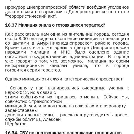
Прокурор Днепропетровской области возбудил уголовное
дело в связи со взрывами в Днепропетровске по статье
"террористический акт".
16.37 Милиция знала о готовящихся терактах?
Как рассказала нам одна из жительниц города, сегодня
около 8.00 она видела скопление милиции в спецзащите
со щитами в Амур-Нижнеднепровском районе города.
Кроме того, в это же время в центре Днепропетровска
нарядами милиции и МЧС было оцеплено здание
областной государственной администрации. В городе
уже говорят о том, что, возможно, милиция по своим
информационным каналам узнала, что в городе
готовится серия терактов.
Однако милиция эти слухи категорически опровергает.
- Сегодня у нас планировались очередные учения к
Евро-2012, но в связи с
этими событиями их пришлось отменить. Сейчас мы,
совместно с транспортной
милицией, усилили контроль на вокзалах и в аэропорту -
задействованы
дополнительные силы, - рассказал руководитель пресс-
службы облУМВД Алексей
Щербатов.
16.34. СБУ не подтверждает задержание террористов