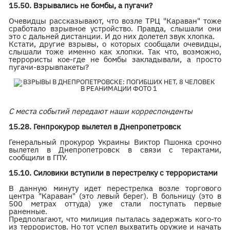
15.50. Взрывались не бомбы, а пугачи?
Очевидцы рассказывают, что возле ТРЦ "Караван" тоже
сработало взрывное устройство. Правда, слышали они
это с дальней дистанции. И до них долетел звук хлопка.
Кстати, другие взрывы, о которых сообщали очевидцы,
слышали тоже именно как хлопки. Так что, возможно,
террористы кое-где не бомбы закладывали, а просто
пугачи-взрывпакеты?
С места событий передают наши корреспонденты
15.28. Генпрокурор вылетел в Днепропетровск
Генеральный прокурор Украины Виктор Пшонка срочно
вылетел в Днепропетровск в связи с терактами,
сообщили в ГПУ.
15.10. Силовики вступили в перестрелку с террористами
В данную минуту идет перестрелка возле торгового
центра "Караван" (это левый берег). В больницу (это в
500 метрах оттуда) уже стали поступать первые
раненные.
Предполагают, что милиция пыталась задержать кого-то
из террористов. Но тот успел выхватить оружие и начать