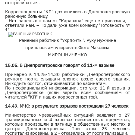
отстреливаться.
Корреспонденты "КП" дозвонились в Днепропетровскую
районную больницу.
- Нет раненых к нам от "Каравана" еще не привозили, -
ответили нам. – Но дали уже всем команду "Готовность №
1".
Раненый работник "Укрпочты". Руку мужчине
пришлось ампутировать.Фото Максима
МИРОШНИЧЕНКО
15.05. В Днепропетровске говорят об 11-м взрыве
Примерно в 14.25-14.30 работники Днепропетровского
речного порта слышали хлопок возле своего здания.
Выходить боятся, отсиживаются по кабинетам.
По неофициальной информации, это уже 11-й взрыв в
Днепропетровске (если верить всем сообщениям от
читателей "КП" и наших корреспондентов).
14.49. МЧС: в результате взрывов пострадали 27 человек
Министерство чрезвычайных ситуаций заявляет о 27
травмированных и 4 взрывах неизвестных предметов,
которые произошли в пятницу в общественных местах в
центре Днепропетровска. При этом 25 человек
госпитализированы, а 2 - отказались от госпитализации.