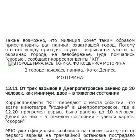
Также возможно, что милиция хочет таким образом
приостановить вал паники, охватившей город. Потому
что ото всюду приходят слухи – взрывается уже и на
окраинах города, на левобережье. Туда помчались
"скорые", сообщают корреспонденты "КП".
В городе началась паника. Фото: Дениса
МОТОРИНА
13.11 От трех взрывов в Днепропетровске ранено до 20
человек, как минимум, двое – в тяжелом состоянии
Корреспонденты "КП" передают с места событий, что
возле кинотеатра "Родина" в Днепропетровске, где в
12.20 прогремел взрыв, было ранено до 10 человек.
Двоих из них - в тяжелом состоянии - увезли кареты
"скорой".
МЧС уже официально сообщило на своем сайте, что от
первого взрыва на трамвайной остановке пострадало
пять человек: 3 женщины и 2 мужчины. Ранения –