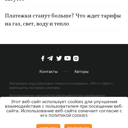
Платежки станут больше? Что ждет тарифы
на газ, свет, воду и тепло
Контакты
Авторы
Материалы под рубриками «Новости компании», «PR» и «Факт»
размещены на правах рекламы
Использование материалов разрешается при размещении
активной гиперссылки на KP.UA в первом абзаце.
Этот веб-сайт использует cookies для улучшения
взаимодействия с пользователем при посещении веб-
© ООО «ЮЛАВ МЕДИА»,2026. Все права защищены.
сайта. Использование веб-сайта означает согласие с
его
ПОЛИТИКОЙ COOKIES
Дизайн