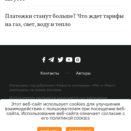
Платежки станут больше? Что ждет тарифы
на газ, свет, воду и тепло
Контакты
Авторы
Материалы под рубриками «Новости компании», «PR» и «Факт»
размещены на правах рекламы
Использование материалов разрешается при размещении
активной гиперссылки на KP.UA в первом абзаце.
Этот веб-сайт использует cookies для улучшения
взаимодействия с пользователем при посещении веб-
© ООО «ЮЛАВ МЕДИА»,2026. Все права защищены.
сайта. Использование веб-сайта означает согласие с
его
ПОЛИТИКОЙ COOKIES
Дизайн