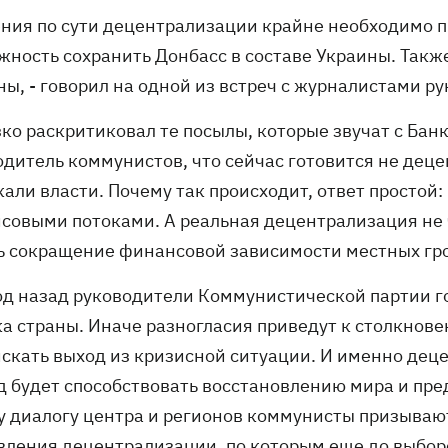
ения по сути децентрализации крайне необходимо п
жность сохранить Донбасс в составе Украины. Такж
ны, - говорил на одной из встреч с журналистами 
зко раскритиковал те посылы, которые звучат с Бан
одитель коммунистов, что сейчас готовится не дец
али власти. Почему так происходит, ответ простой:
совыми потоками. А реальная децентрализация не 
ть сокращение финансовой зависимости местных гр
од назад руководители Коммунистической партии го
а страны. Иначе разногласия приведут к столкнове
искать выход из кризисной ситуации. И именно дец
д будет способствовать восстановлению мира и пре
у диалогу центра и регионов коммунисты призывают
вления децентрализации, по которым еще до выбор