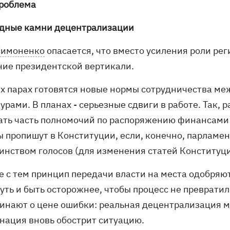
проблема
дные камни децентрализации
Симоненко
опасается, что вместо усиления роли ре
ние президентской вертикали.
ех парах готовятся новые нормы сотрудничества м
турами. В планах - серьезные сдвиги в работе. Так
ать часть полномочий по распоряжению финансами
ы пропишут в Конституции, если, конечно, парламен
инством голосов (для изменения статей Конституци
е с тем принцип передачи власти на места одобряю
нуть и быть осторожнее, чтобы процесс не преврат
инают о цене ошибки: реальная децентрализация м
нация вновь обострит ситуацию.