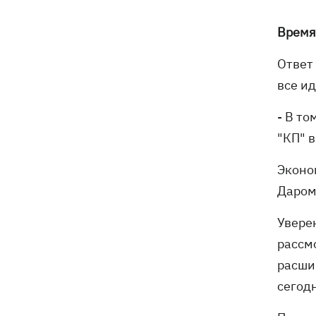
трагедии в двух селах на Волыни
Время
В Будапеште после обмеления Дуная
19:16
подняли со дна мотоцикл вермахта и
Ответ
останки двух солдат
все ид
19:00
Анекдоты и мемы недели: прилеты-
- В то
прилеты, идите на болота и
украинский Джеймс Бонд с
"КП" 
кабачками
Эконо
Тысяча незаконно списанных мужчин
18:53
Даром
- суд заключил под стражу экс-
начальника Мукачевского ТЦК
Увере
рассм
Дроны ВСУ поразили 10
18:48
электроподстанций, 6 судов
расши
"теневого флота" и базу ФСБ в Крыму
сегод
Навроцкий в годовщину своего
18:20