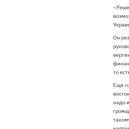
- Реш
возмо
Украи
Он ре
руков
вертик
финан
то ес
Еще г
восток
надо 
грома
таком
напра