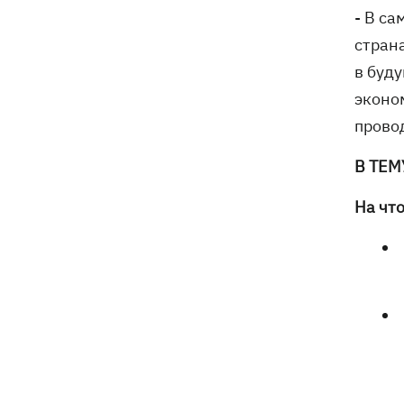
- В са
стран
в буду
эконо
прово
В ТЕМ
На что