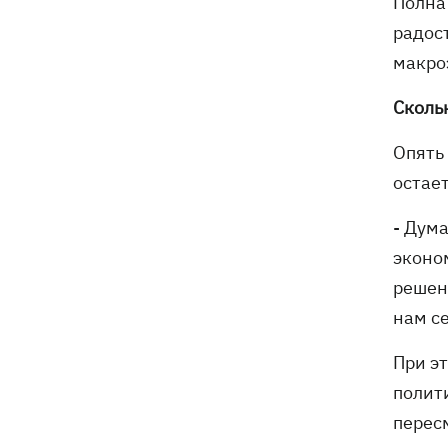
Полна
президентства пообещал
радос
поддерживать Украину в борьбе с РФ
макро
Сколь
Опять
остает
- Дума
эконо
решен
нам с
При э
полит
перес