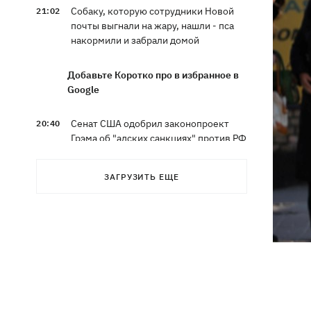
Собаку, которую сотрудники Новой
21:02
почты выгнали на жару, нашли - пса
накормили и забрали домой
Добавьте Коротко про в избранное в
Google
Сенат США одобрил законопроект
20:40
Грэма об "адских санкциях" против РФ
Зеленский впервые прибыл в Сербию
20:14
ЗАГРУЗИТЬ ЕЩЕ
и рассказал о целях визита
Во Львове ввели карантинные
20:04
ограничения из-за обнаружения
бешенства у кота
Украина и Польша завершили
19:49
эксгумацию жертв Волынской