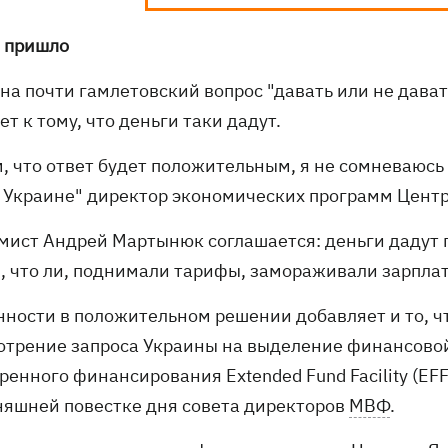
 пришло
 на почти гамлетовский вопрос "давать или не дава
ет к тому, что деньги таки дадут.
м, что ответ будет положительным, я не сомневаюсь
в Украине" директор экономических программ Цен
мист Андрей Мартынюк соглашается: деньги дадут 
, что ли, поднимали тарифы, замораживали зарплат
нности в положительном решении добавляет и то, чт
отрение запроса Украины на выделение финансово
ренного финансирования Extended Fund Facility (EF
няшней повестке дня совета директоров
МВФ
.