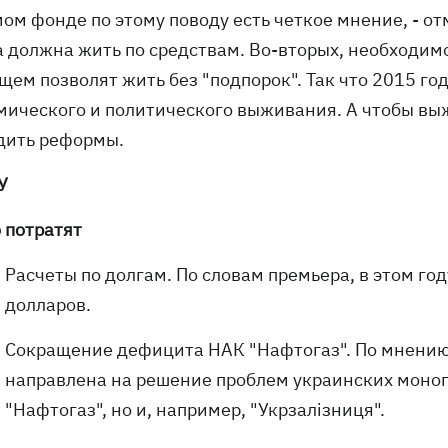
мом фонде по этому поводу есть четкое мнение, - от
а должна жить по средствам. Во-вторых, необходим
щем позволят жить без "подпорок". Так что 2015 го
мического и политического выживания. А чтобы выжи
дить реформы.
У
 потратят
Расчеты по долгам. По словам премьера, в этом го
долларов.
Сокращение дефицита НАК "Нафтогаз". По мнению
направлена на решение проблем украинских монопо
"Нафтогаз", но и, например, "Укрзалізниця".