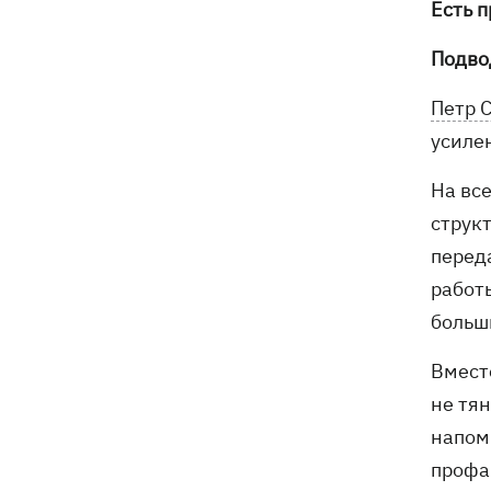
Есть 
Подво
Петр 
усиле
На вс
струк
перед
работ
больш
Вмест
не тя
напом
профа