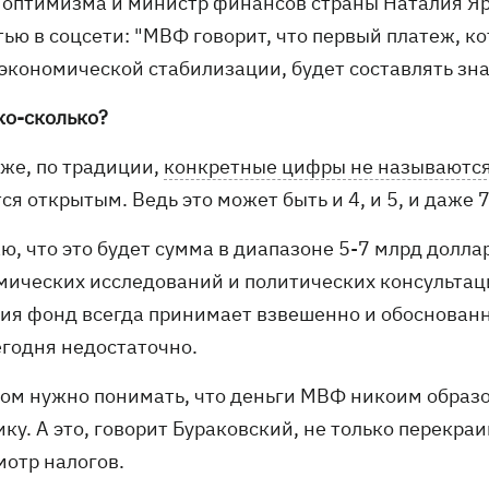
 оптимизма и министр финансов страны Наталия Яр
тью в соцсети: "МВФ говорит, что первый платеж, 
экономической стабилизации, будет составлять знач
ко-сколько?
 же, по традиции,
конкретные цифры не называютс
ся открытым. Ведь это может быть и 4, и 5, и даже 
ю, что это будет сумма в диапазоне 5-7 млрд долла
мических исследований и политических консультаци
ия фонд всегда принимает взвешенно и обоснованно
егодня недостаточно.
том нужно понимать, что деньги МВФ никоим обра
ику. А это, говорит Бураковский, не только перекр
мотр налогов.