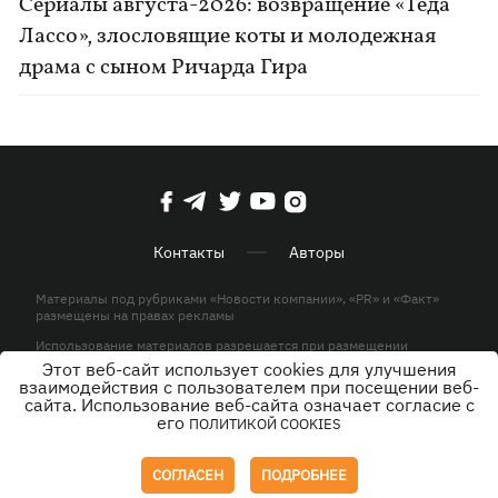
Сериалы августа-2026: возвращение «Теда
Лассо», злословящие коты и молодежная
драма с сыном Ричарда Гира
Контакты
Авторы
Материалы под рубриками «Новости компании», «PR» и «Факт»
размещены на правах рекламы
Использование материалов разрешается при размещении
активной гиперссылки на KP.UA в первом абзаце.
Этот веб-сайт использует cookies для улучшения
взаимодействия с пользователем при посещении веб-
© ООО «ЮЛАВ МЕДИА»,2026. Все права защищены.
сайта. Использование веб-сайта означает согласие с
его
ПОЛИТИКОЙ COOKIES
Дизайн
СОГЛАСЕН
ПОДРОБНЕЕ