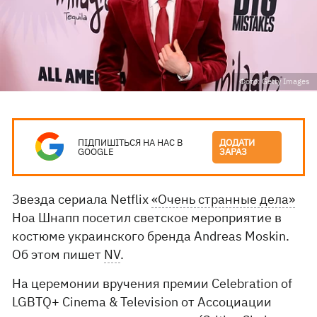
Фото: Getty Images
ПІДПИШІТЬСЯ НА НАС В
ДОДАТИ
GOOGLE
ЗАРАЗ
Звезда сериала Netflix
«Очень странные дела»
Ноа Шнапп посетил светское мероприятие в
костюме украинского бренда Andreas Moskin.
Об этом пишет
NV
.
На церемонии вручения премии Celebration of
LGBTQ+ Cinema & Television от Ассоциации