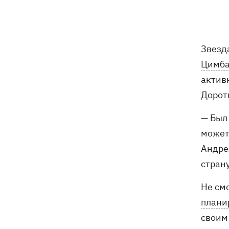
Звезд
Цимб
актив
Дорот
— Был 
может
Андре
страну
Не см
плани
своим