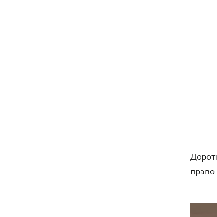
Доротю
право