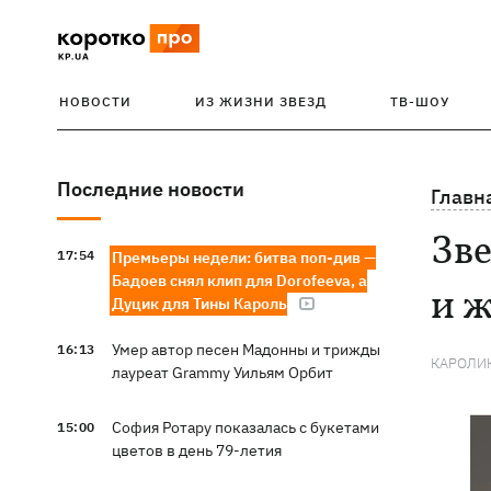
НОВОСТИ
ИЗ ЖИЗНИ ЗВЕЗД
ТВ-ШОУ
Последние новости
Главн
Зв
17:54
Премьеры недели: битва поп-див —
Бадоев снял клип для Dorofeeva, а
и ж
Дуцик для Тины Кароль
Умер автор песен Мадонны и трижды
16:13
КАРОЛИ
лауреат Grammy Уильям Орбит
София Ротару показалась с букетами
15:00
цветов в день 79-летия