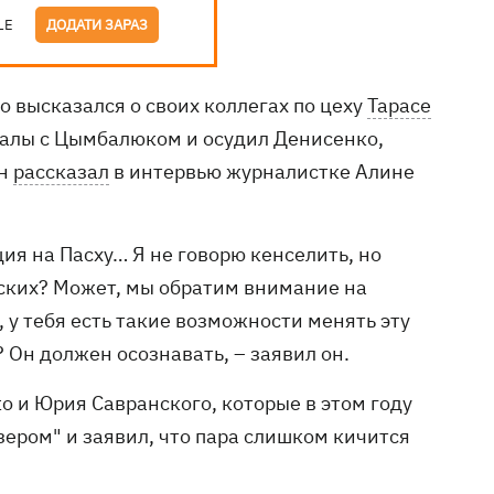
LE
ДОДАТИ ЗАРАЗ
 высказался о своих коллегах по цеху
Тарасе
далы с Цымбалюком и осудил Денисенко,
он
рассказал
в интервью журналистке Алине
ия на Пасху… Я не говорю кенселить, но
ских? Может, мы обратим внимание на
у тебя есть такие возможности менять эту
 Он должен осознавать, – заявил он.
 и Юрия Савранского, которые в этом году
зером" и заявил, что пара слишком кичится