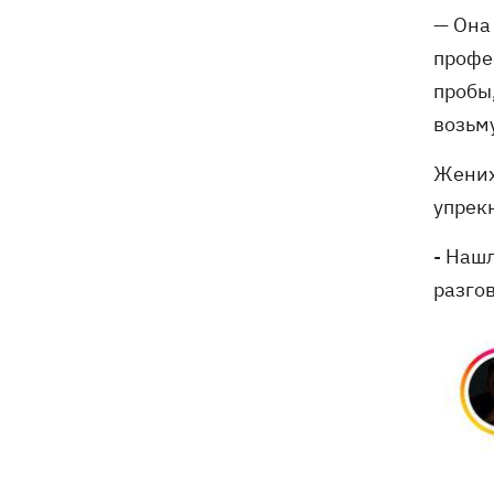
— Она 
профес
пробы,
возьму
Жених
упрек
- Наш
разгов