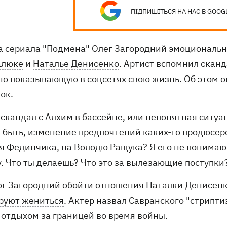
ПІДПИШІТЬСЯ НА НАС В GOOG
а сериала "Подмена" Олег Загородний эмоционально
алюке
и
Наталье Денисенко
. Артист вспомнил скан
но показывающую в соцсетях свою жизнь. Об этом 
юк.
скандал с Алхим в бассейне, или непонятная ситуац
 быть, изменение предпочтений каких-то продюсер
я Фединчика, на Володю Ращука? Я его не понимаю, 
. Что ты делаешь? Что это за вылезающие поступки?
ог Загородний обойти отношения Наталки Денисенко
руют жениться
. Актер назвал Савранского "стрипти
 отдыхом за границей во время войны.