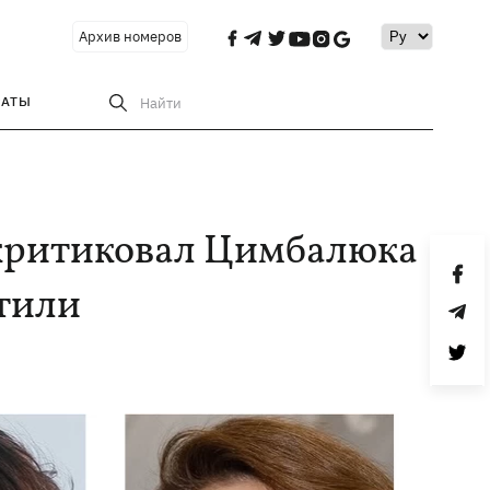
Архив номеров
РАТЫ
Найти
скритиковал Цимбалюка
етили