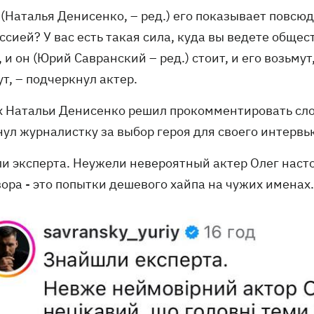
(Наталья Денисенко, – ред.) его показывает повсюду
сией? У вас есть такая сила, куда вы ведете общес
 и он (Юрий Савранский – ред.) стоит, и его возьмут
т, – подчеркнул актер.
 Натальи Денисенко решил прокомментировать слов
нул журналистку за выбор героя для своего интервь
ли эксперта. Неужели невероятный актер Олег наст
ора - это попытки дешевого хайпа на чужих именах. 