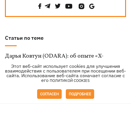
Статьи по теме
Дарья Ковтун (ODARA): об опыте «Х-
Фактора», материнстве, браке с Евгением
Этот веб-сайт использует cookies для улучшения
взаимодействия с пользователем при посещении веб-
Хмарой и новой себе
сайта. Использование веб-сайта означает согласие с
его
ПОЛИТИКОЙ COOKIES
Сериалы августа-2026: возвращение «Теда
СОГЛАСЕН
ПОДРОБНЕЕ
Лассо», злословящие коты и молодежная
драма с сыном Ричарда Гира
Алина Гросу: впервые о новорожденном