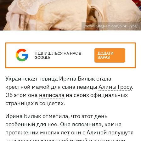
Фото: instagram.com/bilyk_iryna/
ПІДПИШІТЬСЯ НА НАС В
ДОДАТИ
GOOGLE
ЗАРАЗ
Украинская певица Ирина Билык стала
крестной мамой для сына певицы
Алины Гросу
.
Об этом она
написала
на своих официальных
страницах в соцсетях.
Ирина Билык отметила, что этот день
особенный для нее. Она вспомнила, как на
протяжении многих лет они с Алиной полушутя
называли ее «крестной мамой в украинском