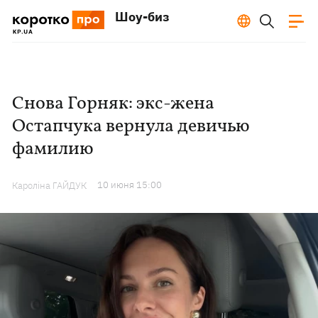
Шоу-биз
Снова Горняк: экс-жена
Остапчука вернула девичью
фамилию
10 июня 15:00
Кароліна ГАЙДУК