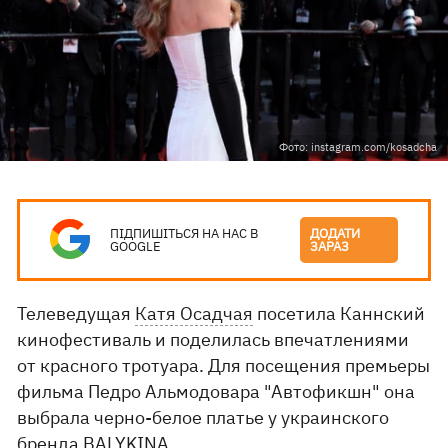
Фото: instagram.com/kosadcha
ПІДПИШІТЬСЯ НА НАС В
ДОДАТИ
GOOGLE
ЗАРАЗ
Телеведущая
Катя Осадчая
посетила Каннский
кинофестиваль и поделилась впечатлениями
от красного тротуара. Для посещения премьеры
фильма Педро Альмодовара "Автофикшн" она
выбрала черно-белое платье у украинского
бренда BALYKINA.