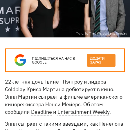
Фото: by Theo Wargo/Getty Images
ПІДПИШІТЬСЯ НА НАС В
ДОДАТИ
GOOGLE
ЗАРАЗ
22-летняя дочь
Гвинет Пэлтроу
и лидера
Coldplay Криса Мартина дебютирует в кино.
Эппл Мартин сыграет в фильме американского
кинорежиссера Нэнси Мейерс. Об этом
сообщили
Deadline
и
Entertainment Weekly
.
Эппл сыграет с такими звездами, как Пенелопа